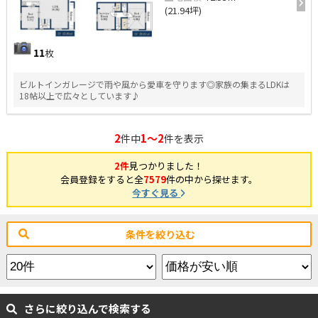
(21.94坪)
11
枚
ビルトインガレージで雨や風から愛車を守ります◎家族の集まるLDKは
18帖以上で広々としています♪
2
1～2
件中
件を表示
2件
見つかりました！
会員登録をすると全
7579
件の中から探せます。
今すぐ見る
条件を絞り込む
さらに絞り込んで検索する