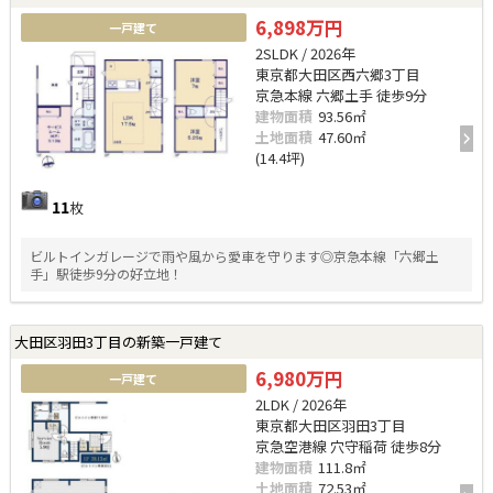
6,898万円
一戸建て
2SLDK / 2026年
東京都大田区西六郷3丁目
京急本線 六郷土手 徒歩9分
建物面積
93.56㎡
土地面積
47.60㎡
(14.4坪)
11
枚
ビルトインガレージで雨や風から愛車を守ります◎京急本線「六郷土
手」駅徒歩9分の好立地！
大田区羽田3丁目の新築一戸建て
6,980万円
一戸建て
2LDK / 2026年
東京都大田区羽田3丁目
京急空港線 穴守稲荷 徒歩8分
建物面積
111.8㎡
土地面積
72.53㎡