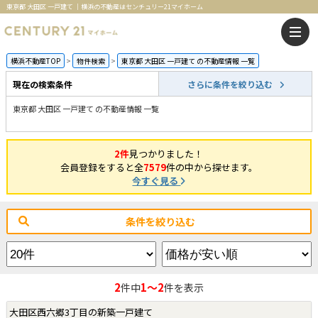
東京都 大田区 一戸建て ｜横浜の不動産はセンチュリー21マイホーム
横浜不動産TOP
物件検索
東京都 大田区 一戸建て の不動産情報 一覧
現在の検索条件
さらに条件を絞り込む
東京都 大田区 一戸建て の不動産情報 一覧
2件
見つかりました！
会員登録をすると全
7579
件の中から探せます。
今すぐ見る
条件を絞り込む
2
1～2
件中
件を表示
大田区西六郷3丁目の新築一戸建て