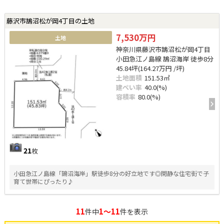
藤沢市鵠沼松が岡4丁目の土地
7,530万円
土地
神奈川県藤沢市鵠沼松が岡4丁目
小田急江ノ島線 鵠沼海岸 徒歩8分
45.84坪(164.27万円 /坪)
土地面積
151.53㎡
建ぺい率
40.0(%)
容積率
80.0(%)
21
枚
小田急江ノ島線「鵠沼海岸」駅徒歩8分の好立地です◎閑静な住宅街で子
育て世帯にぴったり♪
11
1～11
件中
件を表示