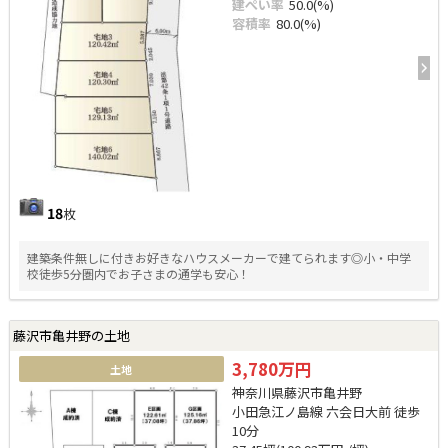
建ぺい率
50.0(%)
容積率
80.0(%)
18
枚
建築条件無しに付きお好きなハウスメーカーで建てられます◎小・中学
校徒歩5分圏内でお子さまの通学も安心！
藤沢市亀井野の土地
3,780万円
土地
神奈川県藤沢市亀井野
小田急江ノ島線 六会日大前 徒歩
10分