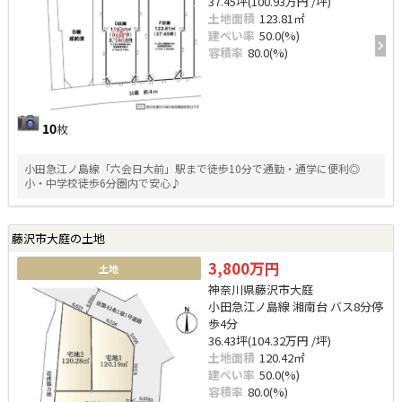
37.45坪(100.93万円 /坪)
土地面積
123.81㎡
建ぺい率
50.0(%)
容積率
80.0(%)
10
枚
小田急江ノ島線「六会日大前」駅まで徒歩10分で通勤・通学に便利◎
小・中学校徒歩6分圏内で安心♪
藤沢市大庭の土地
3,800万円
土地
神奈川県藤沢市大庭
小田急江ノ島線 湘南台 バス8分停
歩4分
36.43坪(104.32万円 /坪)
土地面積
120.42㎡
建ぺい率
50.0(%)
容積率
80.0(%)