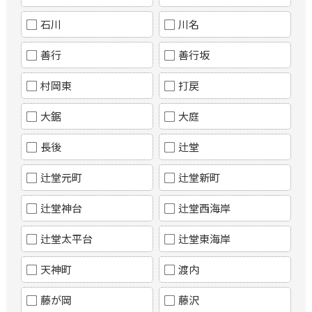
石川
川名
善行
善行坂
村岡東
打戻
大鋸
大庭
長後
辻堂
辻堂元町
辻堂新町
辻堂神台
辻堂西海岸
辻堂太平台
辻堂東海岸
天神町
渡内
藤が岡
藤沢