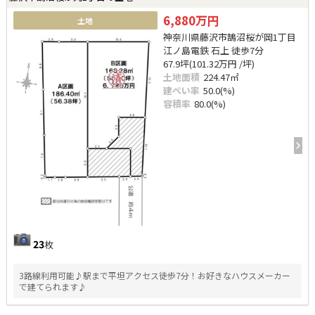
6,880万円
土地
神奈川県藤沢市鵠沼桜が岡1丁目
江ノ島電鉄 石上 徒歩7分
67.9坪(101.32万円 /坪)
土地面積
224.47㎡
建ぺい率
50.0(%)
容積率
80.0(%)
23
枚
3路線利用可能♪駅まで平坦アクセス徒歩7分！お好きなハウスメーカー
で建てられます♪