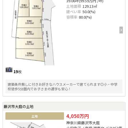
39.06坪(99.59万円 /坪)
土地面積
129.13㎡
建ぺい率
50.0(%)
容積率
80.0(%)
19
枚
建築条件無しに付きお好きなハウスメーカーで建てられます◎小・中学
校徒歩5分圏内でお子さまの通学も安心！
藤沢市大庭の土地
4,050万円
土地
神奈川県藤沢市大庭