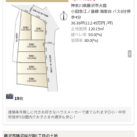
神奈川県藤沢市大庭
小田急江ノ島線 湘南台 バス8分停
歩4分
36.36坪(112.49万円 /坪)
土地面積
120.19㎡
建ぺい率
50.0(%)
容積率
80.0(%)
19
枚
建築条件無しに付きお好きなハウスメーカーで建てられます◎小・中学
校徒歩5分圏内でお子さまの通学も安心！
藤沢市鵠沼桜が岡1丁目の土地