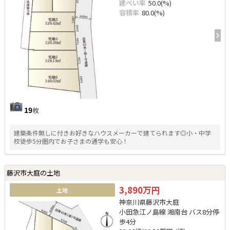
建ぺい率
50.0(%)
容積率
80.0(%)
19
枚
建築条件無しに付きお好きなハウスメーカーで建てられます◎小・中学
校徒歩5分圏内でお子さまの通学も安心！
藤沢市大庭の土地
3,890万円
土地
神奈川県藤沢市大庭
小田急江ノ島線 湘南台 バス8分停
歩4分