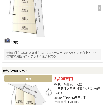
19
枚
建築条件無しに付きお好きなハウスメーカーで建てられます◎小・中学
校徒歩5分圏内でお子さまの通学も安心！
藤沢市大庭の土地
3,800万円
土地
神奈川県藤沢市大庭
小田急江ノ島線 湘南台 バス8分停
歩4分
36.39坪(104.42万円 /坪)
土地面積
120.30㎡