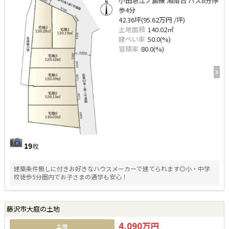
小田急江ノ島線 湘南台 バス8分停
歩4分
42.36坪(95.62万円 /坪)
土地面積
140.02㎡
建ぺい率
50.0(%)
容積率
80.0(%)
19
枚
建築条件無しに付きお好きなハウスメーカーで建てられます◎小・中学
校徒歩5分圏内でお子さまの通学も安心！
藤沢市大庭の土地
4,090万円
土地