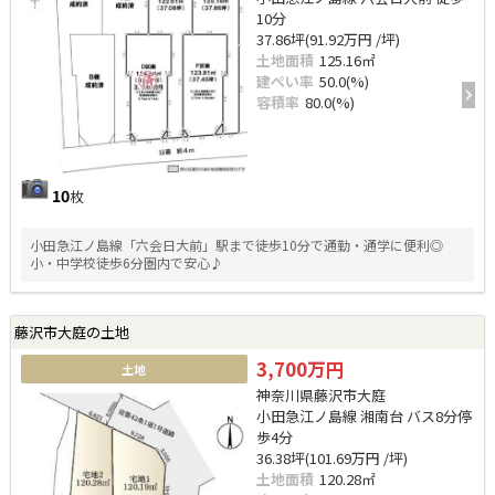
10分
37.86坪(91.92万円 /坪)
土地面積
125.16㎡
建ぺい率
50.0(%)
容積率
80.0(%)
10
枚
小田急江ノ島線「六会日大前」駅まで徒歩10分で通勤・通学に便利◎
小・中学校徒歩6分圏内で安心♪
藤沢市大庭の土地
3,700万円
土地
神奈川県藤沢市大庭
小田急江ノ島線 湘南台 バス8分停
歩4分
36.38坪(101.69万円 /坪)
土地面積
120.28㎡