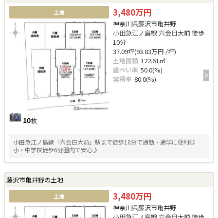
3,480万円
土地
神奈川県藤沢市亀井野
小田急江ノ島線 六会日大前 徒歩
10分
37.09坪(93.83万円 /坪)
土地面積
122.61㎡
建ぺい率
50.0(%)
容積率
80.0(%)
10
枚
小田急江ノ島線「六会日大前」駅まで徒歩10分で通勤・通学に便利◎
小・中学校徒歩6分圏内で安心♪
藤沢市亀井野の土地
3,480万円
土地
神奈川県藤沢市亀井野
小田急江ノ島線 六会日大前 徒歩