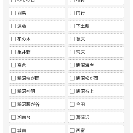
羽鳥
円行
遠藤
下土棚
花の木
葛原
亀井野
宮原
高倉
鵠沼海岸
鵠沼桜が岡
鵠沼松が岡
鵠沼神明
鵠沼石上
鵠沼藤が谷
今田
湘南台
菖蒲沢
城南
西富