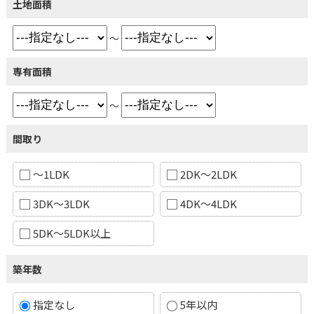
土地面積
～
専有面積
～
間取り
～1LDK
2DK～2LDK
3DK～3LDK
4DK～4LDK
5DK～5LDK以上
築年数
指定なし
5年以内