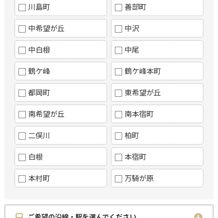
川島町
善部町
中希望が丘
中沢
中白根
中尾
鶴ケ峰
鶴ケ峰本町
都岡町
東希望が丘
南希望が丘
南本宿町
二俣川
柏町
白根
本宿町
本村町
万騎が原
ご希望の沿線・駅を選んでください