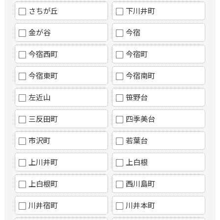
さちが丘
下川井町
金が谷
今宿
今宿西町
今宿町
今宿東町
今宿南町
左近山
笹野台
三反田町
四季美台
市沢町
若葉台
上川井町
上白根
上白根町
西川島町
川井宿町
川井本町