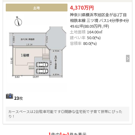
4,370万円
土地
神奈川県横浜市旭区金が谷2丁目
相鉄本線 三ツ境 バス14分停歩4分
49.61坪(88.09万円 /坪)
土地面積
164.00㎡
建ぺい率
50.0(%)
容積率
80.0(%)
23
枚
カースペースは2台駐車可能です◎閑静な住宅街で子育て世帯にぴった
り！
1
1～1
件中
件を表示