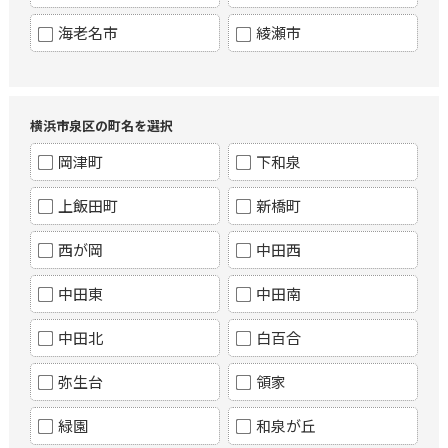
海老名市
綾瀬市
横浜市泉区の町名を選択
岡津町
下和泉
上飯田町
新橋町
西が岡
中田西
中田東
中田南
中田北
白百合
弥生台
領家
緑園
和泉が丘