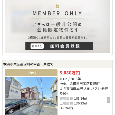
横浜市栄区長沼町の中古一戸建て
3,880万円
一戸建て
4LDK / 2013年
神奈川県横浜市栄区長沼町
ＪＲ東海道本線 大船 バス14分停
歩9分
建物面積
101.84㎡
土地面積
136.33㎡
(41.24坪)