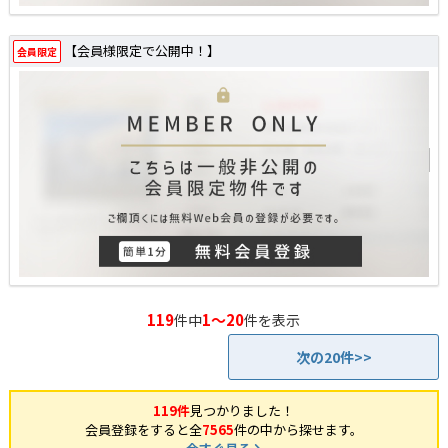
【会員様限定で公開中！】
会員限定
119
1～20
件中
件を表示
次の20件>>
119件
見つかりました！
会員登録をすると全
7565
件の中から探せます。