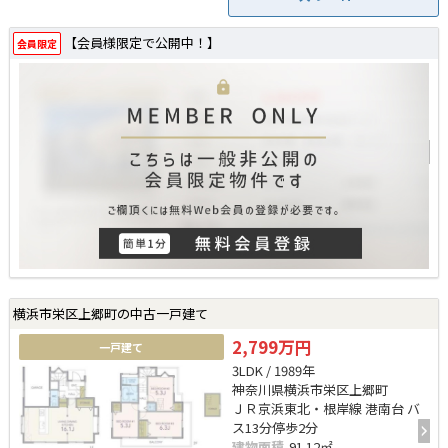
【会員様限定で公開中！】
会員限定
横浜市栄区上郷町の中古一戸建て
2,799万円
一戸建て
3LDK / 1989年
神奈川県横浜市栄区上郷町
ＪＲ京浜東北・根岸線 港南台 バ
ス13分停歩2分
建物面積
91.12㎡