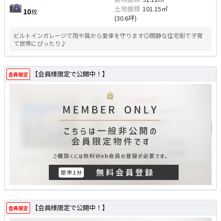
土地面積
101.15㎡
10
枚
(30.6坪)
ビルトインガレージで雨や風から愛車を守ります◎閑静な住宅街で子育
て世帯にぴったり♪
【会員様限定で公開中！】
会員限定
【会員様限定で公開中！】
会員限定