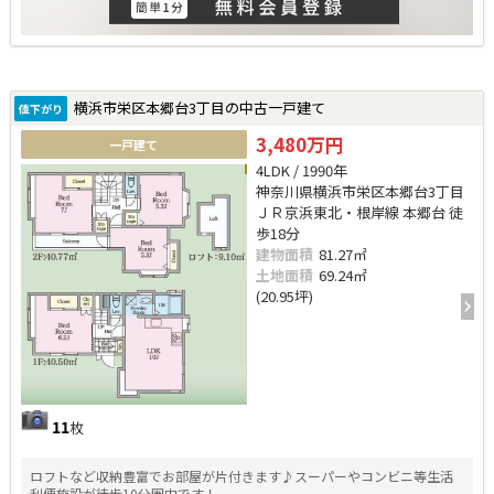
横浜市栄区本郷台3丁目の中古一戸建て
値下がり
3,480万円
一戸建て
4LDK / 1990年
神奈川県横浜市栄区本郷台3丁目
ＪＲ京浜東北・根岸線 本郷台 徒
歩18分
建物面積
81.27㎡
土地面積
69.24㎡
(20.95坪)
11
枚
ロフトなど収納豊富でお部屋が片付きます♪スーパーやコンビニ等生活
利便施設が徒歩10分圏内です！