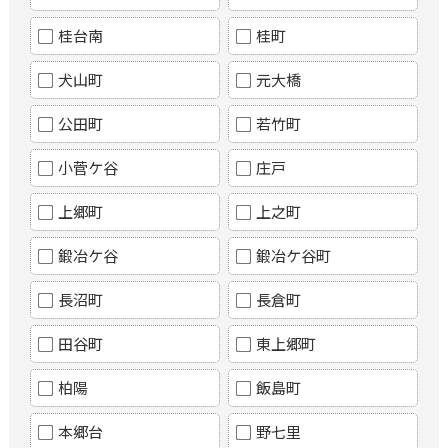
桂台南
桂町
犬山町
元大橋
公田町
若竹町
小菅ケ谷
庄戸
上郷町
上之町
鍛冶ケ谷
鍛冶ケ谷町
長沼町
長倉町
田谷町
東上郷町
柏陽
飯島町
本郷台
野七里