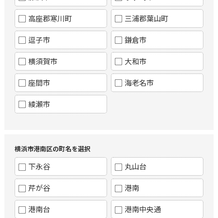
高座郡寒川町
三浦郡葉山町
逗子市
鎌倉市
横須賀市
大和市
座間市
海老名市
綾瀬市
横浜市港南区の町名を選択
下永谷
丸山台
芹が谷
港南
港南台
港南中央通