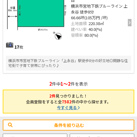
目
横浜市営地下鉄ブルーライン 上
永谷 徒歩8分
66.66坪(105万円 /坪)
土地面積
220.38㎡
建ぺい率
40.0(%)
容積率
80.0(%)
17
枚
横浜市市営地下鉄ブルーライン「上永谷」駅徒歩8分の好立地◎閑静な住
宅街で子育て世帯にぴったり♪
2
1～2
件中
件を表示
2件
見つかりました！
会員登録をすると全
7582
件の中から探せます。
今すぐ見る
条件を絞り込む