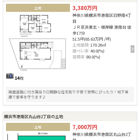
3,380万円
土地
神奈川県横浜市港南区日野南4丁
目
ＪＲ京浜東北・根岸線 港南台 徒
歩17分
51.5坪(65.63万円 /坪)
土地面積
170.26㎡
建ぺい率
40.0(%)
容積率
80.0(%)
14
枚
南面道路に付き陽当り◎閑静な住宅街で子育て世帯にぴったり！地下車
庫で愛車を守ります♪
横浜市港南区丸山台2丁目の土地
7,000万円
土地
神奈川県横浜市港南区丸山台2丁