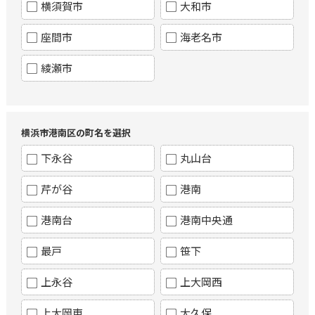
横須賀市
大和市
座間市
海老名市
綾瀬市
横浜市港南区の町名を選択
下永谷
丸山台
芹が谷
港南
港南台
港南中央通
最戸
笹下
上永谷
上大岡西
上大岡東
大久保