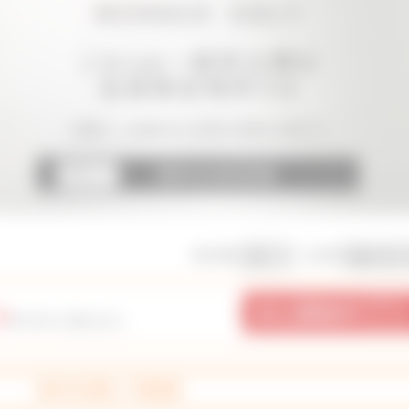
表示件数
並び順
9
件の中から探せます。