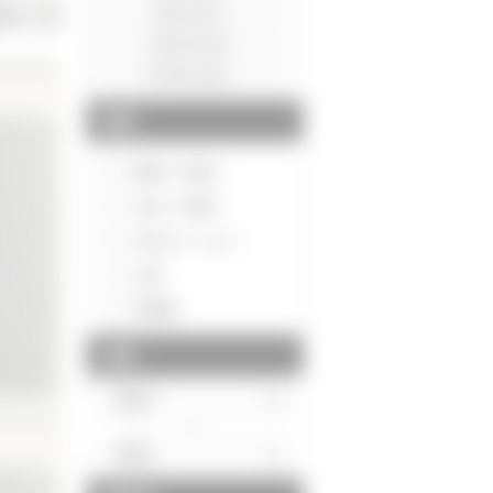
種別
新築一戸建て
中古一戸建て
中古マンション
土地
投資用
価格
～