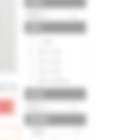
駅徒歩
間取り
～1LDK
2DK～2LDK
3DK～3LDK
4DK～4LDK
5DK～5LDK以上
築年数
建物面積