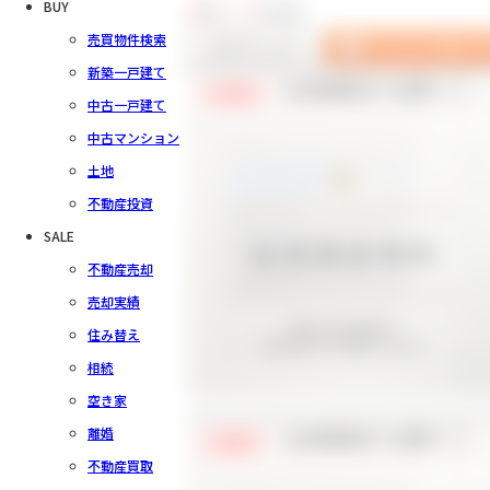
BUY
2
件中
1～2
件を表示
売買物件検索
新築一戸建て
【会員様限定で公開中！】
会員限定
中古一戸建て
中古マンション
土地
不動産投資
SALE
不動産売却
売却実績
住み替え
相続
空き家
離婚
【会員様限定で公開中！】
会員限定
不動産買取