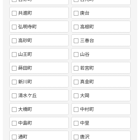
共進町
庚台
弘明寺町
高根町
高砂町
三春台
山王町
山谷
蒔田町
若宮町
新川町
真金町
清水ケ丘
大岡
大橋町
中村町
中島町
中里
通町
唐沢