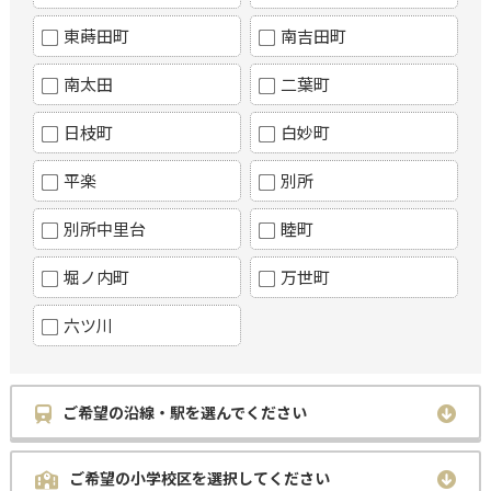
東蒔田町
南吉田町
南太田
二葉町
日枝町
白妙町
平楽
別所
別所中里台
睦町
堀ノ内町
万世町
六ツ川
ご希望の沿線・駅を選んでください
ご希望の小学校区を選択してください