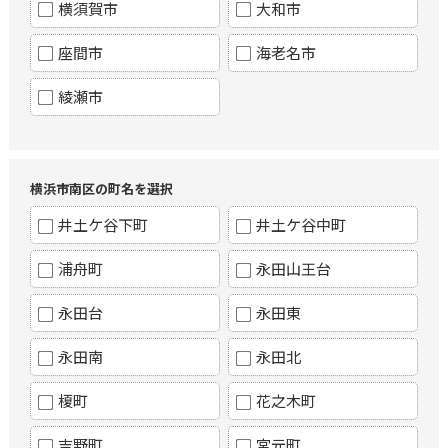
横須賀市
大和市
座間市
海老名市
綾瀬市
横浜市南区の町名を選択
井土ケ谷下町
井土ケ谷中町
浦舟町
永田山王台
永田台
永田東
永田南
永田北
榎町
花之木町
吉野町
宮元町