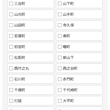
三吉町
山下町
山元町
山手町
山田町
寺久保
若葉町
寿町
初音町
曙町
松影町
新山下
西竹之丸
西之谷町
石川町
赤門町
千歳町
千代崎町
打越
大平町