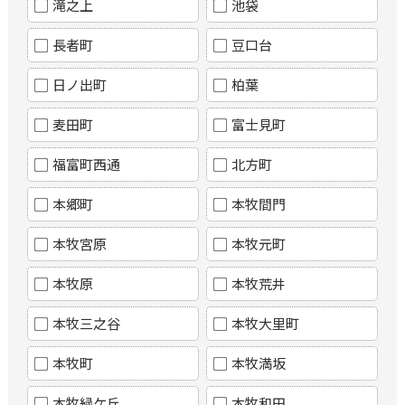
滝之上
池袋
長者町
豆口台
日ノ出町
柏葉
麦田町
富士見町
福富町西通
北方町
本郷町
本牧間門
本牧宮原
本牧元町
本牧原
本牧荒井
本牧三之谷
本牧大里町
本牧町
本牧満坂
本牧緑ケ丘
本牧和田