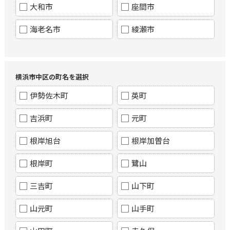
大和市
座間市
海老名市
綾瀬市
横浜市中区の町名を選択
伊勢佐木町
英町
吉浜町
元町
根岸旭台
根岸加曽台
根岸町
鷺山
三吉町
山下町
山元町
山手町