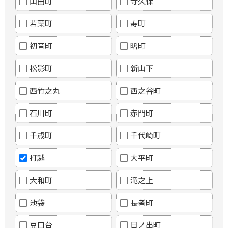
山田町
寺久保
若葉町
寿町
初音町
曙町
松影町
新山下
西竹之丸
西之谷町
石川町
赤門町
千歳町
千代崎町
打越
大平町
大和町
滝之上
池袋
長者町
豆口台
日ノ出町