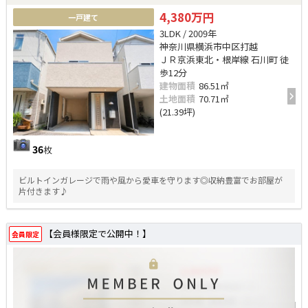
4,380万円
一戸建て
3LDK / 2009年
神奈川県横浜市中区打越
ＪＲ京浜東北・根岸線 石川町 徒
歩12分
建物面積
86.51㎡
土地面積
70.71㎡
(21.39坪)
36
枚
ビルトインガレージで雨や風から愛車を守ります◎収納豊富でお部屋が
片付きます♪
【会員様限定で公開中！】
会員限定