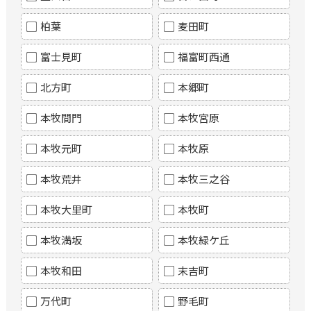
柏葉
麦田町
富士見町
福富町西通
北方町
本郷町
本牧間門
本牧宮原
本牧元町
本牧原
本牧荒井
本牧三之谷
本牧大里町
本牧町
本牧満坂
本牧緑ケ丘
本牧和田
末吉町
万代町
野毛町