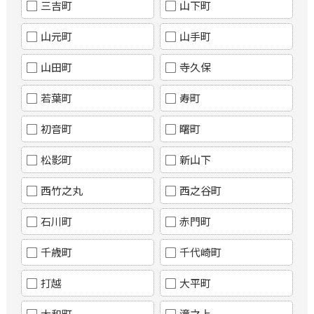
三吉町
山下町
山元町
山手町
山田町
寺久保
若葉町
寿町
初音町
曙町
松影町
新山下
西竹之丸
西之谷町
石川町
赤門町
千歳町
千代崎町
打越
大平町
大和町
滝之上