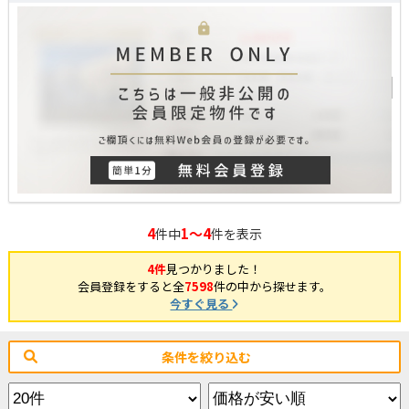
4
1～4
件中
件を表示
4件
見つかりました！
会員登録をすると全
7598
件の中から探せます。
今すぐ見る
条件を絞り込む