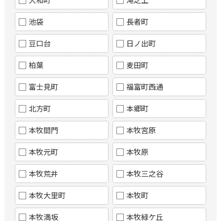
池袋
長者町
豆口台
日ノ出町
柏葉
麦田町
富士見町
福富町西通
北方町
本郷町
本牧間門
本牧宮原
本牧元町
本牧原
本牧荒井
本牧三之谷
本牧大里町
本牧町
本牧満坂
本牧緑ケ丘