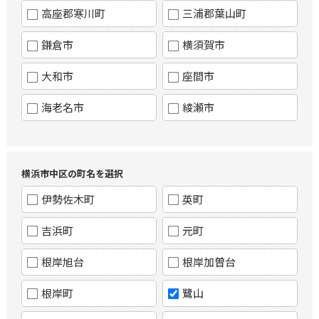
高座郡寒川町
三浦郡葉山町
鎌倉市
横須賀市
大和市
座間市
海老名市
綾瀬市
横浜市中区の町名を選択
伊勢佐木町
英町
吉浜町
元町
根岸旭台
根岸加曽台
根岸町
鷺山