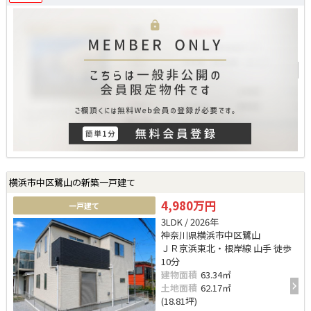
横浜市中区鷺山の新築一戸建て
4,980万円
一戸建て
3LDK / 2026年
神奈川県横浜市中区鷺山
ＪＲ京浜東北・根岸線 山手 徒歩
10分
建物面積
63.34㎡
土地面積
62.17㎡
(18.81坪)