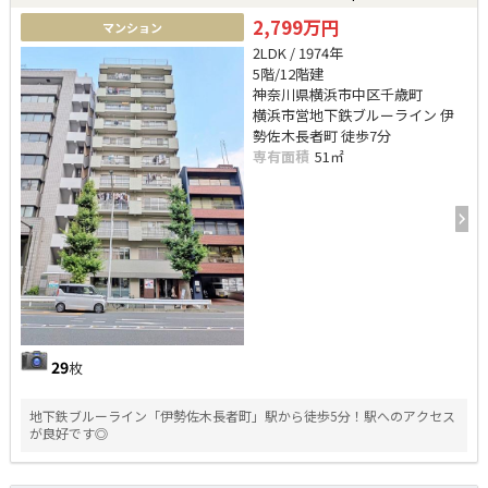
2,799万円
マンション
2LDK / 1974年
5階/12階建
神奈川県横浜市中区千歳町
横浜市営地下鉄ブルーライン 伊
勢佐木長者町 徒歩7分
専有面積
51㎡
29
枚
地下鉄ブルーライン「伊勢佐木長者町」駅から徒歩5分！駅へのアクセス
が良好です◎