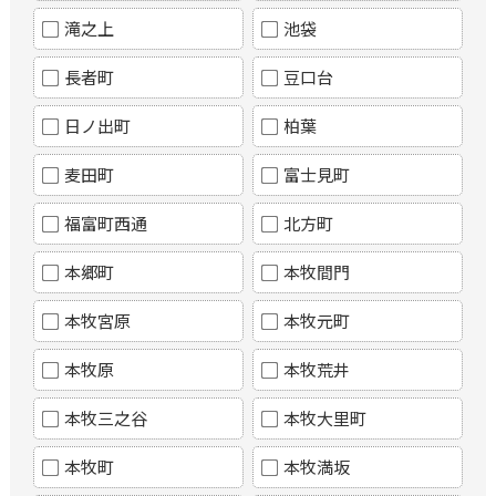
滝之上
池袋
長者町
豆口台
日ノ出町
柏葉
麦田町
富士見町
福富町西通
北方町
本郷町
本牧間門
本牧宮原
本牧元町
本牧原
本牧荒井
本牧三之谷
本牧大里町
本牧町
本牧満坂