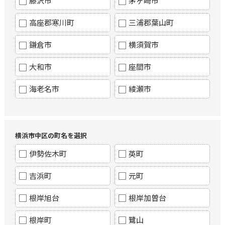
藤沢市
茅ヶ崎市
高座郡寒川町
三浦郡葉山町
鎌倉市
横須賀市
大和市
座間市
海老名市
綾瀬市
横浜市中区の町名を選択
伊勢佐木町
英町
吉浜町
元町
根岸旭台
根岸加曽台
根岸町
鷺山