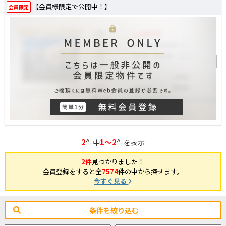
【会員様限定で公開中！】
会員限定
2
1～2
件中
件を表示
2件
見つかりました！
会員登録をすると全
7574
件の中から探せます。
今すぐ見る
条件を絞り込む