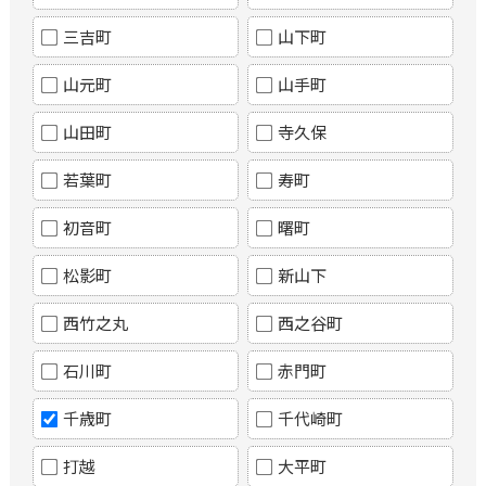
三吉町
山下町
山元町
山手町
山田町
寺久保
若葉町
寿町
初音町
曙町
松影町
新山下
西竹之丸
西之谷町
石川町
赤門町
千歳町
千代崎町
打越
大平町