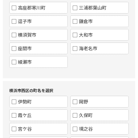
高座郡寒川町
三浦郡葉山町
逗子市
鎌倉市
横須賀市
大和市
座間市
海老名市
綾瀬市
横浜市西区の町名を選択
伊勢町
岡野
霞ケ丘
久保町
宮ケ谷
境之谷