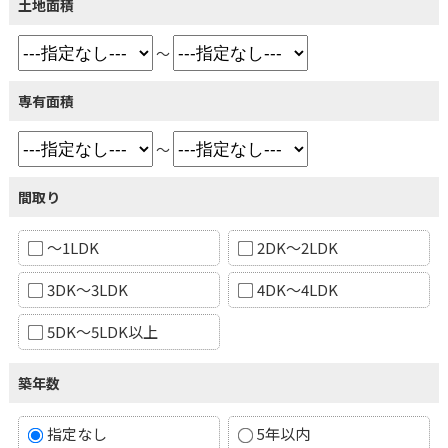
土地面積
～
専有面積
～
間取り
～1LDK
2DK～2LDK
3DK～3LDK
4DK～4LDK
5DK～5LDK以上
築年数
指定なし
5年以内