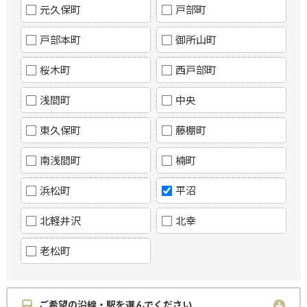
元久保町
戸部町
戸部本町
御所山町
桜木町
西戸部町
浅間町
中央
東久保町
藤棚町
南浅間町
楠町
浜松町
平沼
北軽井沢
北幸
老松町
ご希望の沿線・駅を選んでください