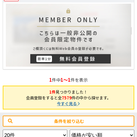
1
1～1
件中
件を表示
1件
見つかりました！
会員登録をすると全
7579
件の中から探せます。
今すぐ見る
条件を絞り込む