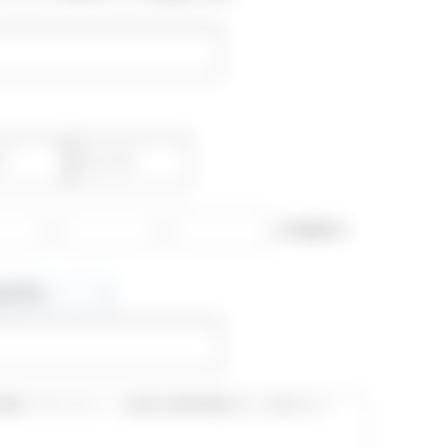
-
-
(半角数字)