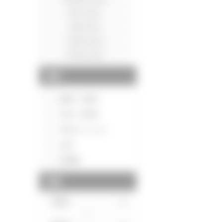
種別
新築一戸建て
中古一戸建て
中古マンション
土地
投資用
価格
～