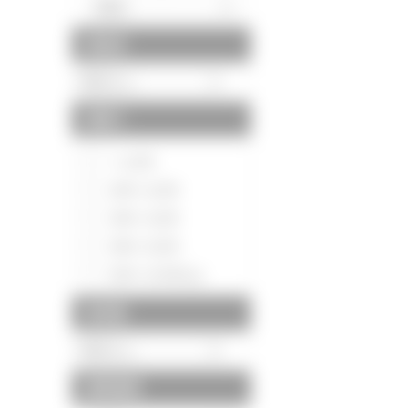
駅徒歩
間取り
～1LDK
2DK～2LDK
3DK～3LDK
4DK～4LDK
5DK～5LDK以上
築年数
建物面積