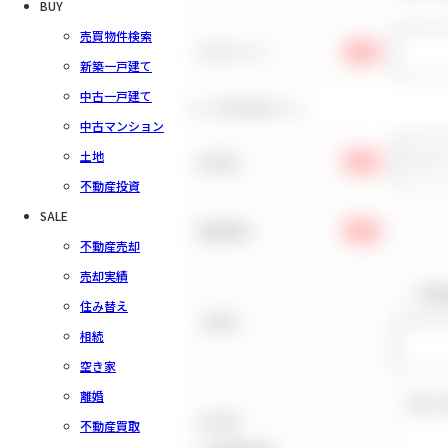
BUY
売買物件検索
パスワード
必須
新築一戸建て
中古一戸建て
お客様情報の入力
中古マンション
土地
お名前
必須
不動産投資
SALE
電話番号
必須
不動産売却
売却実績
住み替え
ご住所
相続
空き家
離婚
その他
不動産買取