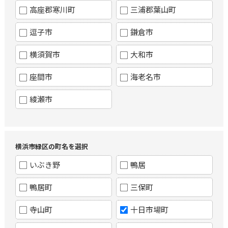
高座郡寒川町
三浦郡葉山町
逗子市
鎌倉市
横須賀市
大和市
座間市
海老名市
綾瀬市
横浜市緑区の町名を選択
いぶき野
鴨居
鴨居町
三保町
寺山町
十日市場町