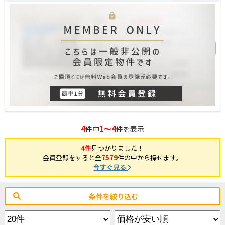
4
1～4
件中
件を表示
4件
見つかりました！
会員登録をすると全
7579
件の中から探せます。
今すぐ見る
条件を絞り込む