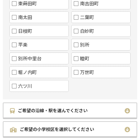
東蒔田町
南吉田町
南太田
二葉町
日枝町
白妙町
平楽
別所
別所中里台
睦町
堀ノ内町
万世町
六ツ川
ご希望の沿線・駅を選んでください
ご希望の小学校区を選択してください