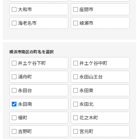
大和市
座間市
海老名市
綾瀬市
横浜市南区の町名を選択
井土ケ谷下町
井土ケ谷中町
浦舟町
永田山王台
永田台
永田東
永田南
永田北
榎町
花之木町
吉野町
宮元町