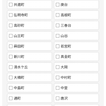
共進町
庚台
弘明寺町
高根町
高砂町
三春台
山王町
山谷
蒔田町
若宮町
新川町
真金町
清水ケ丘
大岡
大橋町
中村町
中島町
中里
通町
唐沢