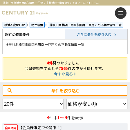
神奈川県 横浜市南区永田南 一戸建て ｜横浜の不動産はセンチュリー21マイホーム
横浜不動産TOP
物件検索
神奈川県 横浜市南区永田南 一戸建て の不動産情報 一覧
現在の検索条件
さらに条件を絞り込む
神奈川県 横浜市南区永田南 一戸建て の不動産情報 一覧
4件
見つかりました！
会員登録をすると全
7565
件の中から探せます。
今すぐ見る
条件を絞り込む
4
1～4
件中
件を表示
【会員様限定で公開中！】
会員限定