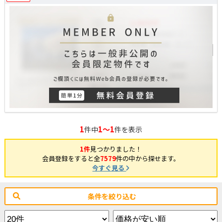
1
1～1
件中
件を表示
1件
見つかりました！
会員登録をすると全
7579
件の中から探せます。
今すぐ見る
条件を絞り込む