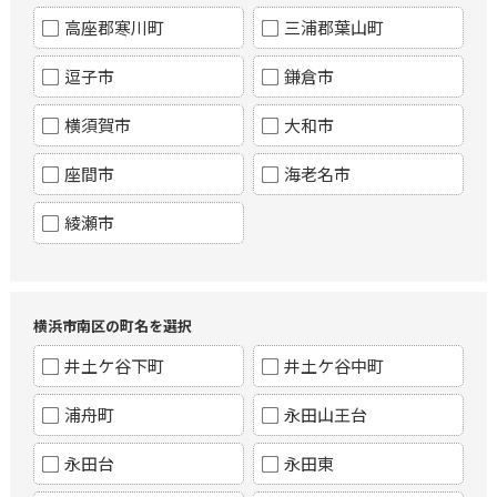
高座郡寒川町
三浦郡葉山町
逗子市
鎌倉市
横須賀市
大和市
座間市
海老名市
綾瀬市
横浜市南区の町名を選択
井土ケ谷下町
井土ケ谷中町
浦舟町
永田山王台
永田台
永田東