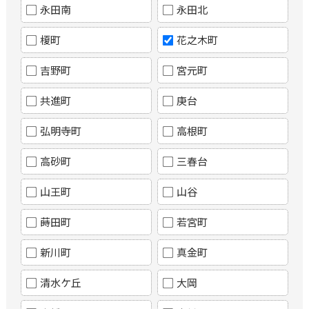
永田南
永田北
榎町
花之木町
吉野町
宮元町
共進町
庚台
弘明寺町
高根町
高砂町
三春台
山王町
山谷
蒔田町
若宮町
新川町
真金町
清水ケ丘
大岡