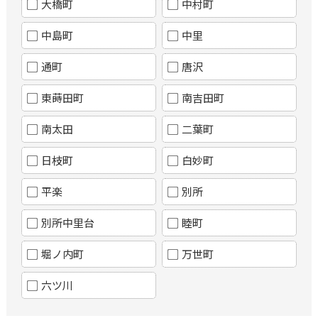
大橋町
中村町
中島町
中里
通町
唐沢
東蒔田町
南吉田町
南太田
二葉町
日枝町
白妙町
平楽
別所
別所中里台
睦町
堀ノ内町
万世町
六ツ川