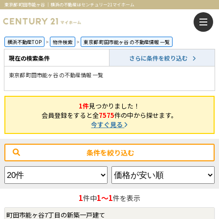
東京都 町田市能ヶ谷 ｜横浜の不動産はセンチュリー21マイホーム
横浜不動産TOP
物件検索
東京都 町田市能ヶ谷 の不動産情報 一覧
現在の検索条件
さらに条件を絞り込む
東京都 町田市能ヶ谷 の不動産情報 一覧
1件
見つかりました！
会員登録をすると全
7575
件の中から探せます。
今すぐ見る
条件を絞り込む
1
1～1
件中
件を表示
町田市能ヶ谷7丁目の新築一戸建て