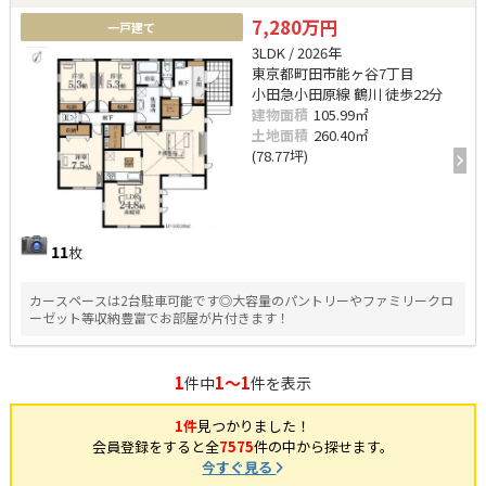
7,280万円
一戸建て
3LDK / 2026年
東京都町田市能ヶ谷7丁目
小田急小田原線 鶴川 徒歩22分
建物面積
105.99㎡
土地面積
260.40㎡
(78.77坪)
11
枚
カースペースは2台駐車可能です◎大容量のパントリーやファミリークロ
ーゼット等収納豊富でお部屋が片付きます！
1
1～1
件中
件を表示
1件
見つかりました！
会員登録をすると全
7575
件の中から探せます。
今すぐ見る