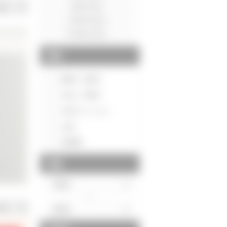
種別
新築一戸建て
中古一戸建て
中古マンション
土地
投資用
価格
～