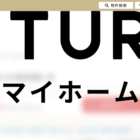
物件検索
台町 の不動産情報一覧
マイホーム
町 の不動産情報一覧
5
件の中から探せます。
中古一戸建て・中古住宅
中古マンション
土地・売地
投資用・収益物件