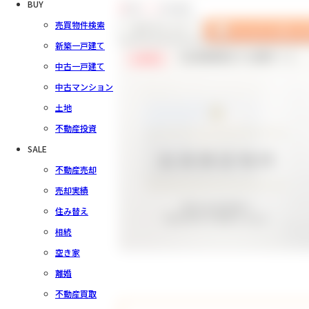
BUY
1
件中
1～1
件を表示
売買物件検索
新築一戸建て
【会員様限定で公開中！】
会員限定
中古一戸建て
中古マンション
土地
不動産投資
SALE
不動産売却
売却実績
住み替え
相続
空き家
離婚
不動産買取