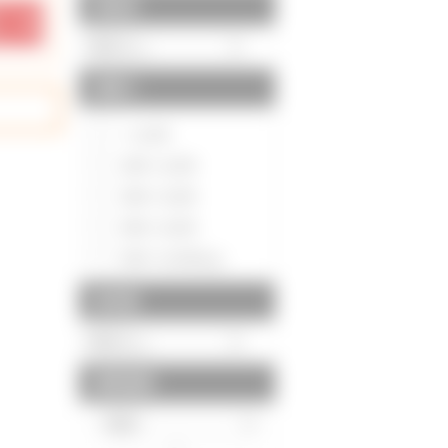
駅徒歩
間取り
～1LDK
2DK～2LDK
3DK～3LDK
4DK～4LDK
5DK～5LDK以上
築年数
建物面積