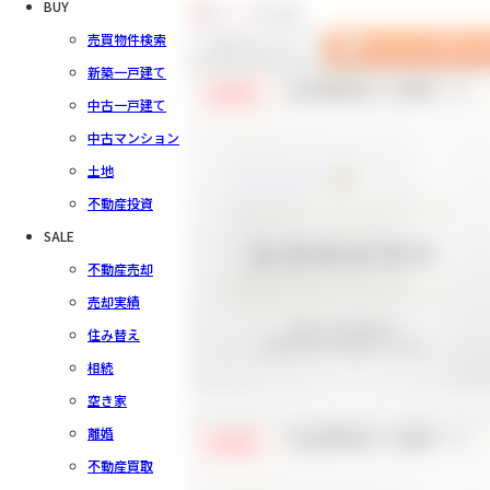
BUY
4
件中
1～4
件を表示
売買物件検索
新築一戸建て
【会員様限定で公開中！】
会員限定
中古一戸建て
中古マンション
土地
不動産投資
SALE
不動産売却
売却実績
住み替え
相続
空き家
離婚
【会員様限定で公開中！】
会員限定
不動産買取