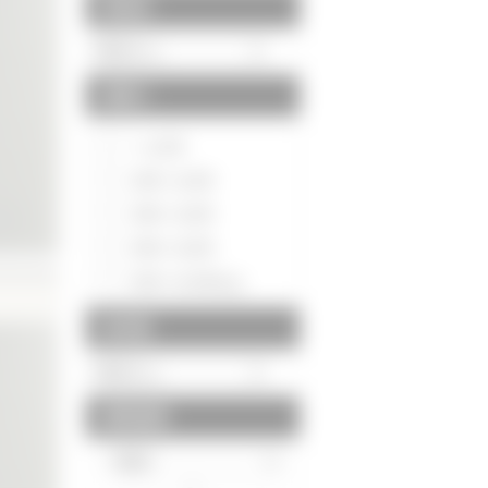
駅徒歩
間取り
～1LDK
2DK～2LDK
3DK～3LDK
4DK～4LDK
5DK～5LDK以上
築年数
建物面積