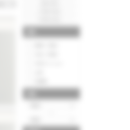
種別
新築一戸建て
中古一戸建て
中古マンション
土地
投資用
価格
～