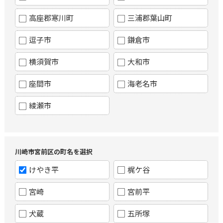
高座郡寒川町
三浦郡葉山町
逗子市
鎌倉市
横須賀市
大和市
座間市
海老名市
綾瀬市
川崎市宮前区の町名を選択
けやき平
梶ケ谷
宮崎
宮前平
犬蔵
五所塚