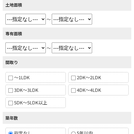
土地面積
～
専有面積
～
間取り
～1LDK
2DK～2LDK
3DK～3LDK
4DK～4LDK
5DK～5LDK以上
築年数
指定なし
5年以内