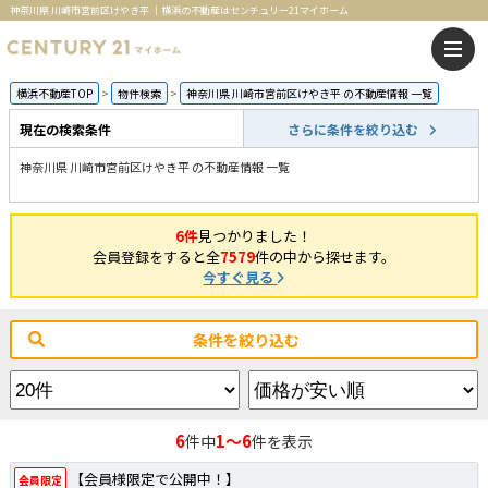
神奈川県 川崎市宮前区けやき平 ｜横浜の不動産はセンチュリー21マイホーム
横浜不動産TOP
物件検索
神奈川県 川崎市宮前区けやき平 の不動産情報 一覧
現在の検索条件
さらに条件を絞り込む
神奈川県 川崎市宮前区けやき平 の不動産情報 一覧
6件
見つかりました！
会員登録をすると全
7579
件の中から探せます。
今すぐ見る
条件を絞り込む
6
1～6
件中
件を表示
【会員様限定で公開中！】
会員限定