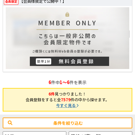
【会員様限定で公開中！】
会員限定
6
1～6
件中
件を表示
6件
見つかりました！
会員登録をすると全
7579
件の中から探せます。
今すぐ見る
条件を絞り込む