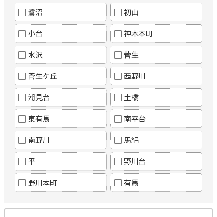
鷺沼
初山
小台
神木本町
水沢
菅生
菅生ケ丘
西野川
潮見台
土橋
東有馬
南平台
南野川
馬絹
平
野川台
野川本町
有馬