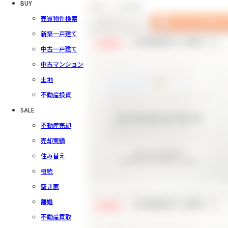
BUY
7
件中
1～7
件を表示
売買物件検索
新築一戸建て
【会員様限定で公開中！】
会員限定
中古一戸建て
中古マンション
土地
不動産投資
SALE
不動産売却
売却実績
住み替え
相続
空き家
離婚
【会員様限定で公開中！】
会員限定
不動産買取