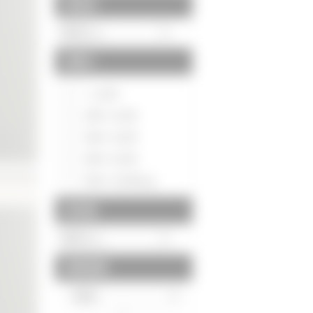
駅徒歩
間取り
～1LDK
2DK～2LDK
3DK～3LDK
4DK～4LDK
5DK～5LDK以上
築年数
建物面積