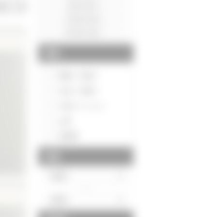
種別
新築一戸建て
中古一戸建て
中古マンション
土地
投資用
価格
～