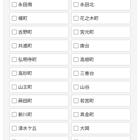
永田南
永田北
榎町
花之木町
吉野町
宮元町
共進町
庚台
弘明寺町
高根町
高砂町
三春台
山王町
山谷
蒔田町
若宮町
新川町
真金町
清水ケ丘
大岡