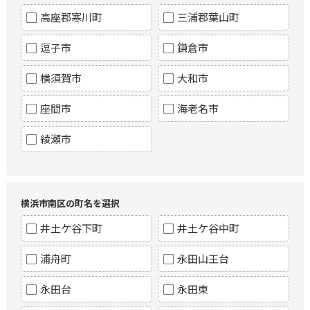
高座郡寒川町
三浦郡葉山町
逗子市
鎌倉市
横須賀市
大和市
座間市
海老名市
綾瀬市
横浜市南区の町名を選択
井土ケ谷下町
井土ケ谷中町
浦舟町
永田山王台
永田台
永田東