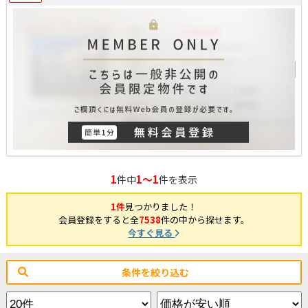
1
1～1
件中
件を表示
1件
見つかりました！
会員登録をすると全
7538
件の中から探せます。
今すぐ見る
条件を絞り込む