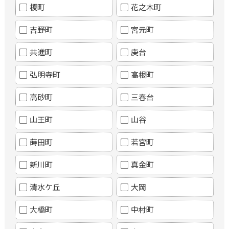
榎町
花之木町
吉野町
宮元町
共進町
庚台
弘明寺町
高根町
高砂町
三春台
山王町
山谷
蒔田町
若宮町
新川町
真金町
清水ケ丘
大岡
大橋町
中村町