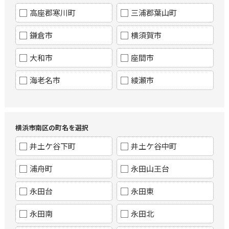
高座郡寒川町
三浦郡葉山町
鎌倉市
横須賀市
大和市
座間市
海老名市
綾瀬市
横浜市南区の町名を選択
井土ケ谷下町
井土ケ谷中町
浦舟町
永田山王台
永田台
永田東
永田南
永田北