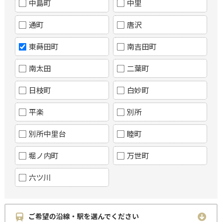
中島町
中里
通町
唐沢
東蒔田町
南吉田町
南太田
二葉町
日枝町
白妙町
平楽
別所
別所中里台
睦町
堀ノ内町
万世町
六ツ川
ご希望の沿線・駅を選んでください