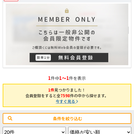
1
1～1
件中
件を表示
1件
見つかりました！
会員登録をすると全
7598
件の中から探せます。
今すぐ見る
条件を絞り込む