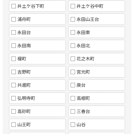
井土ケ谷下町
井土ケ谷中町
浦舟町
永田山王台
永田台
永田東
永田南
永田北
榎町
花之木町
吉野町
宮元町
共進町
庚台
弘明寺町
高根町
高砂町
三春台
山王町
山谷