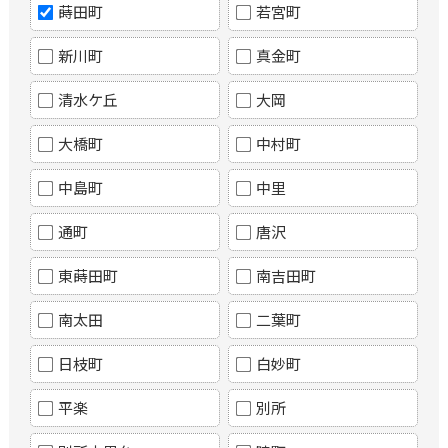
蒔田町
若宮町
新川町
真金町
清水ケ丘
大岡
大橋町
中村町
中島町
中里
通町
唐沢
東蒔田町
南吉田町
南太田
二葉町
日枝町
白妙町
平楽
別所