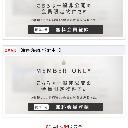
【会員様限定で公開中！】
会員限定
8
1～8
件中
件を表示