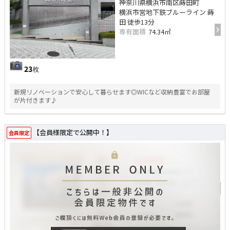
神奈川県横浜市南区蒔田町
横浜市営地下鉄ブルーライン 蒔
田 徒歩13分
専有面積
74.34㎡
23
枚
新規リノベーションで安心して暮らせます◎WICなど収納豊富でお部屋
が片付きます♪
【会員様限定で公開中！】
会員限定