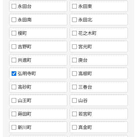
永田台
永田東
永田南
永田北
榎町
花之木町
吉野町
宮元町
共進町
庚台
弘明寺町
高根町
高砂町
三春台
山王町
山谷
蒔田町
若宮町
新川町
真金町