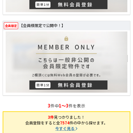
【会員様限定で公開中！】
会員限定
3
1～3
件中
件を表示
3件
見つかりました！
会員登録をすると全
7574
件の中から探せます。
今すぐ見る