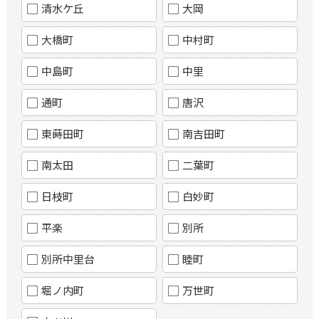
清水ケ丘
大岡
大橋町
中村町
中島町
中里
通町
唐沢
東蒔田町
南吉田町
南太田
二葉町
日枝町
白妙町
平楽
別所
別所中里台
睦町
堀ノ内町
万世町