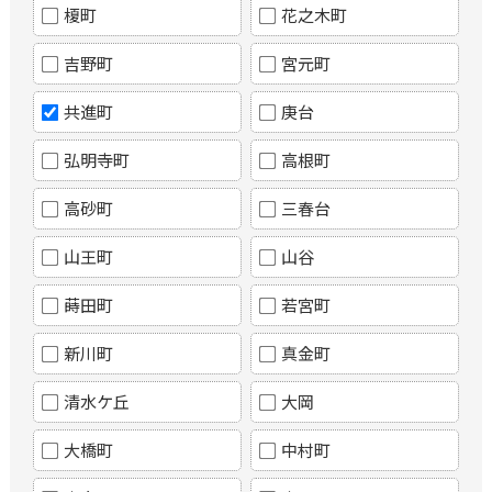
榎町
花之木町
吉野町
宮元町
共進町
庚台
弘明寺町
高根町
高砂町
三春台
山王町
山谷
蒔田町
若宮町
新川町
真金町
清水ケ丘
大岡
大橋町
中村町