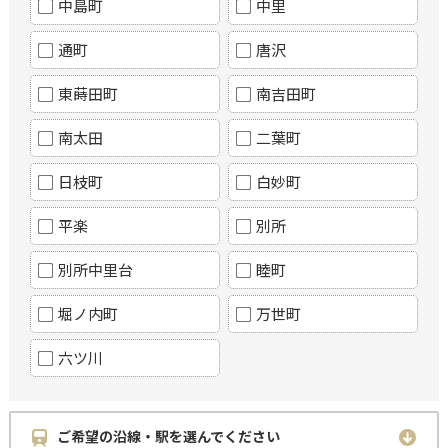
中島町
中里
通町
唐沢
東蒔田町
南吉田町
南太田
二葉町
日枝町
白妙町
平楽
別所
別所中里台
睦町
堀ノ内町
万世町
六ツ川
ご希望の沿線・駅を選んでください