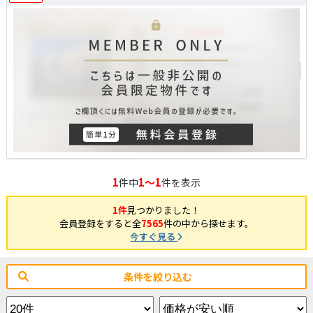
1
1～1
件中
件を表示
1件
見つかりました！
会員登録をすると全
7565
件の中から探せます。
今すぐ見る
条件を絞り込む