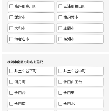
高座郡寒川町
三浦郡葉山町
鎌倉市
横須賀市
大和市
座間市
海老名市
綾瀬市
横浜市南区の町名を選択
井土ケ谷下町
井土ケ谷中町
浦舟町
永田山王台
永田台
永田東
永田南
永田北