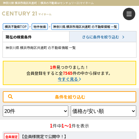
神奈川県 横浜市南区共進町 ｜横浜の不動産はセンチュリー21マイホーム
横浜不動産TOP
物件検索
神奈川県 横浜市南区共進町 の不動産情報 一覧
現在の検索条件
さらに条件を絞り込む
神奈川県 横浜市南区共進町 の不動産情報 一覧
1件
見つかりました！
会員登録をすると全
7565
件の中から探せます。
今すぐ見る
条件を絞り込む
1
1～1
件中
件を表示
【会員様限定で公開中！】
会員限定