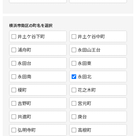
横浜市南区の町名を選択
井土ケ谷下町
井土ケ谷中町
浦舟町
永田山王台
永田台
永田東
永田南
永田北
榎町
花之木町
吉野町
宮元町
共進町
庚台
弘明寺町
高根町