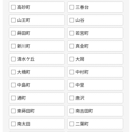
高砂町
三春台
山王町
山谷
蒔田町
若宮町
新川町
真金町
清水ケ丘
大岡
大橋町
中村町
中島町
中里
通町
唐沢
東蒔田町
南吉田町
南太田
二葉町