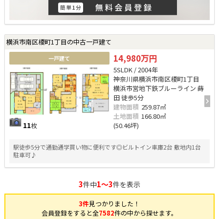
横浜市南区榎町1丁目の中古一戸建て
14,980万円
一戸建て
5SLDK / 2004年
神奈川県横浜市南区榎町1丁目
横浜市営地下鉄ブルーライン 蒔
田 徒歩5分
建物面積
259.87㎡
土地面積
166.80㎡
11
枚
(50.46坪)
駅徒歩5分で通勤通学買い物に便利です◎ビルトイン車庫2台 敷地内1台
駐車可♪
3
1～3
件中
件を表示
3件
見つかりました！
会員登録をすると全
7582
件の中から探せます。