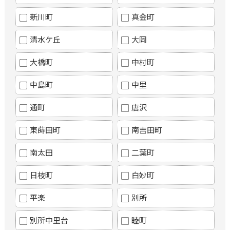
新川町
真金町
清水ケ丘
大岡
大橋町
中村町
中島町
中里
通町
唐沢
東蒔田町
南吉田町
南太田
二葉町
日枝町
白妙町
平楽
別所
別所中里台
睦町