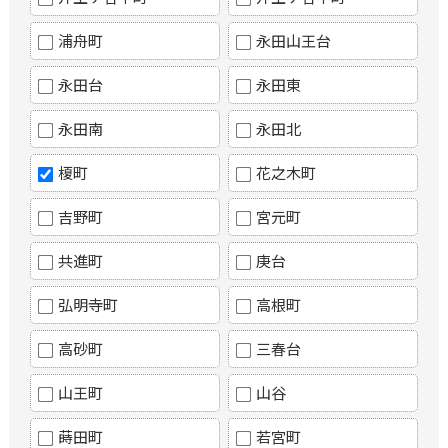
浦舟町
永田山王台
永田台
永田東
永田南
永田北
榎町
花之木町
吉野町
宮元町
共進町
庚台
弘明寺町
高根町
高砂町
三春台
山王町
山谷
蒔田町
若宮町