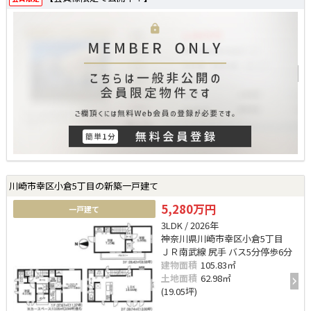
川崎市幸区小倉5丁目の新築一戸建て
5,280万円
一戸建て
3LDK / 2026年
神奈川県川崎市幸区小倉5丁目
ＪＲ南武線 尻手 バス5分停歩6分
建物面積
105.83㎡
土地面積
62.98㎡
(19.05坪)