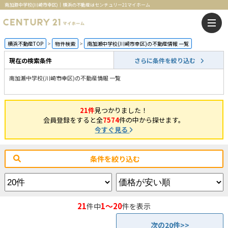
南加瀬中学校(川崎市幸区)｜横浜の不動産はセンチュリー21マイホーム
横浜不動産TOP
物件検索
南加瀬中学校(川崎市幸区)の不動産情報 一覧
現在の検索条件
さらに条件を絞り込む
南加瀬中学校(川崎市幸区)の不動産情報 一覧
21件
見つかりました！
会員登録をすると全
7574
件の中から探せます。
今すぐ見る
条件を絞り込む
21
1～20
件中
件を表示
次の20件>>