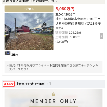
川崎市幸区南加瀬5丁目の新築一戸建て
5,080万円
一戸建て
2LDK / 2026年
神奈川県川崎市幸区南加瀬5丁目
ＪＲ横須賀線 新川崎 バス13分停
歩4分
建物面積
109.29㎡
土地面積
73.00㎡
(22.08坪)
19
枚
太陽光パネルを採用◎プライベート空間を確保できる独立キッチン♪カ
ースペースあり！
【会員様限定で公開中！】
会員限定