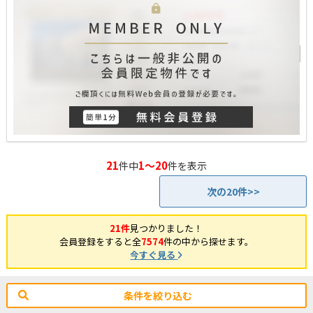
21
1～20
件中
件を表示
次の20件>>
21件
見つかりました！
会員登録をすると全
7574
件の中から探せます。
今すぐ見る
条件を絞り込む