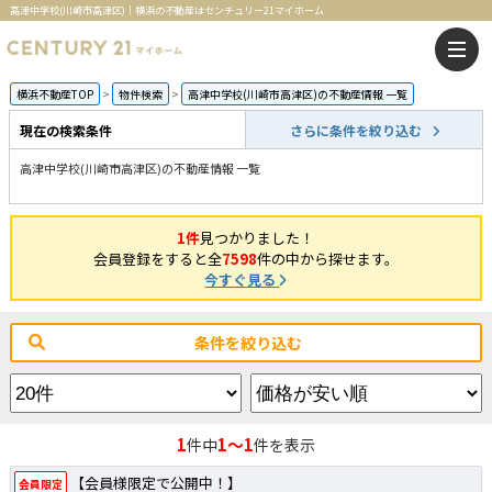
高津中学校(川崎市高津区)｜横浜の不動産はセンチュリー21マイホーム
横浜不動産TOP
物件検索
高津中学校(川崎市高津区)の不動産情報 一覧
現在の検索条件
さらに条件を絞り込む
高津中学校(川崎市高津区)の不動産情報 一覧
1件
見つかりました！
会員登録をすると全
7598
件の中から探せます。
今すぐ見る
条件を絞り込む
1
1～1
件中
件を表示
【会員様限定で公開中！】
会員限定