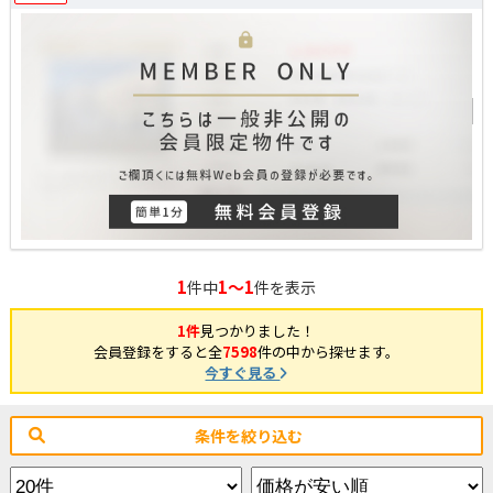
1
1～1
件中
件を表示
1件
見つかりました！
会員登録をすると全
7598
件の中から探せます。
今すぐ見る
条件を絞り込む