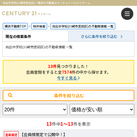
向丘中学校(川崎市宮前区)｜横浜の不動産はセンチュリー21マイホーム
横浜不動産TOP
物件検索
向丘中学校(川崎市宮前区)の不動産情報 一覧
現在の検索条件
さらに条件を絞り込む
向丘中学校(川崎市宮前区)の不動産情報 一覧
13件
見つかりました！
会員登録をすると全
7574
件の中から探せます。
今すぐ見る
条件を絞り込む
13
1～13
件中
件を表示
【会員様限定で公開中！】
会員限定