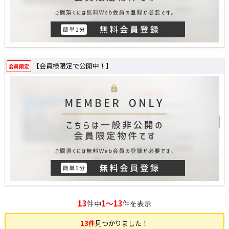
【会員様限定で公開中！】
会員限定
13
1～13
件中
件を表示
13件
見つかりました！