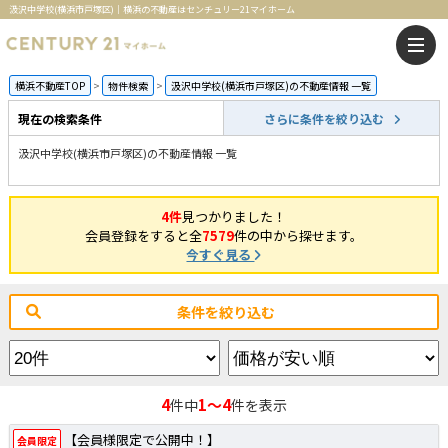
汲沢中学校(横浜市戸塚区)｜横浜の不動産はセンチュリー21マイホーム
横浜不動産TOP
物件検索
汲沢中学校(横浜市戸塚区)の不動産情報 一覧
現在の検索条件
さらに条件を絞り込む
汲沢中学校(横浜市戸塚区)の不動産情報 一覧
4件
見つかりました！
会員登録をすると全
7579
件の中から探せます。
今すぐ見る
条件を絞り込む
4
1～4
件中
件を表示
【会員様限定で公開中！】
会員限定