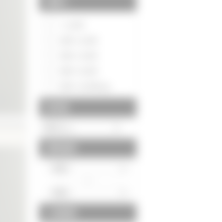
間取り
～1LDK
2DK～2LDK
3DK～3LDK
4DK～4LDK
5DK～5LDK以上
築年数
建物面積
～
土地面積