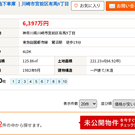
 地下車庫 ｜川崎市宮前区有馬9丁目
6,397万円
地
神奈川県川崎市宮前区有馬9丁目
東急田園都市線 鷺沼駅 徒歩19分
り
4LDK
面積
125.86㎡
土地面積
221.23㎡(66.92坪)
月
1982年9月
建物構造
一戸建て/木造
0
枚
表示件数
並び順
2
件の中から探せます。