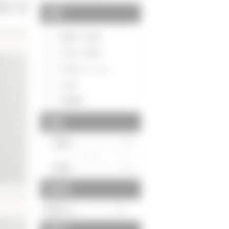
種別
新築一戸建て
中古一戸建て
中古マンション
土地
投資用
価格
～
駅徒歩