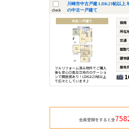
川崎市中古戸建 LDK23帖以上
check
の中古一戸建て
中古一戸建て
価格
所在
交通
間取
建物
築年
フルリフォーム済み物件でご購入
後も安心◎高台立地のロケーショ
1
ンで開放感あり！LDKは23帖以上
で広々としています♪
758
会員登録をすると全