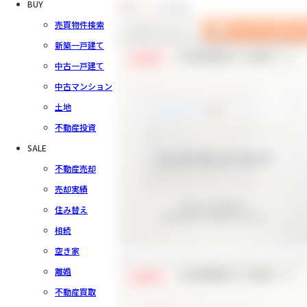
BUY
5
件中
1～5
件を表示
売買物件検索
新築一戸建て
【会員様限定で公開中！】
会員限定
中古一戸建て
中古マンション
土地
不動産投資
SALE
不動産売却
売却実績
住み替え
相続
空き家
離婚
【会員様限定で公開中！】
会員限定
不動産買取