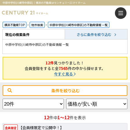
中原中学校(川崎市中原区)｜横浜の不動産はセンチュリー21マイホーム
横浜不動産TOP
物件検索
中原中学校(川崎市中原区)の不動産情報 一覧
現在の検索条件
さらに条件を絞り込む
中原中学校(川崎市中原区)の不動産情報 一覧
12件
見つかりました！
会員登録をすると全
7565
件の中から探せます。
今すぐ見る
条件を絞り込む
12
1～12
件中
件を表示
【会員様限定で公開中！】
会員限定