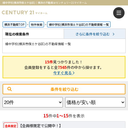
橘中学校(横浜市保土ケ谷区)｜横浜の不動産はセンチュリー21マイホーム
横浜不動産TOP
物件検索
橘中学校(横浜市保土ケ谷区)の不動産情報 一覧
現在の検索条件
さらに条件を絞り込む
橘中学校(横浜市保土ケ谷区)の不動産情報 一覧
15件
見つかりました！
会員登録をすると全
7565
件の中から探せます。
今すぐ見る
条件を絞り込む
15
1～15
件中
件を表示
【会員様限定で公開中！】
会員限定