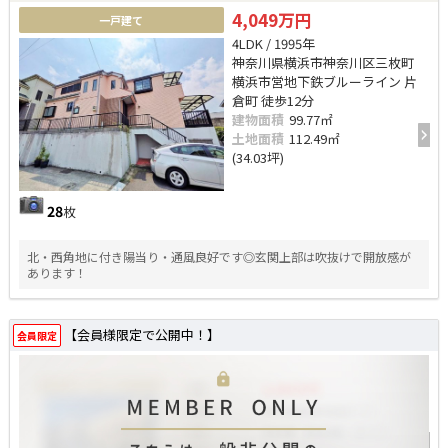
4,049万円
一戸建て
4LDK / 1995年
神奈川県横浜市神奈川区三枚町
横浜市営地下鉄ブルーライン 片
倉町 徒歩12分
建物面積
99.77㎡
土地面積
112.49㎡
(34.03坪)
28
枚
北・西角地に付き陽当り・通風良好です◎玄関上部は吹抜けで開放感が
あります！
【会員様限定で公開中！】
会員限定