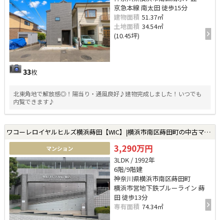
京急本線 南太田 徒歩15分
建物面積
51.37㎡
土地面積
34.54㎡
(10.45坪)
33
枚
北東角地で解放感◎！陽当り・通風良好♪建物完成しました！いつでも
内覧できます♪
ワコーレロイヤルヒルズ横浜蒔田【WIC】|横浜市南区蒔田町の中古マンション
3,290万円
マンション
3LDK / 1992年
6階/9階建
神奈川県横浜市南区蒔田町
横浜市営地下鉄ブルーライン 蒔
田 徒歩13分
専有面積
74.34㎡