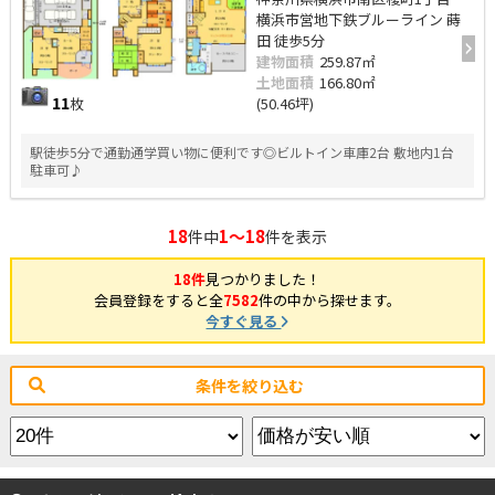
横浜市営地下鉄ブルーライン 蒔
田 徒歩5分
建物面積
259.87㎡
土地面積
166.80㎡
11
枚
(50.46坪)
駅徒歩5分で通勤通学買い物に便利です◎ビルトイン車庫2台 敷地内1台
駐車可♪
18
1～18
件中
件を表示
18件
見つかりました！
会員登録をすると全
7582
件の中から探せます。
今すぐ見る
条件を絞り込む