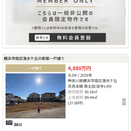
横浜市南区清水ケ丘の新築一戸建て
4,880万円
一戸建て
3LDK / 2026年
神奈川県横浜市南区清水ケ丘
京急本線 南太田 徒歩14分
建物面積
93.36㎡
土地面積
89.44㎡
(27.06坪)
36
枚