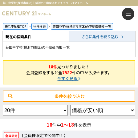
蒔田中学校(横浜市南区)｜横浜の不動産はセンチュリー21マイホーム
横浜不動産TOP
物件検索
蒔田中学校(横浜市南区)の不動産情報 一覧
現在の検索条件
さらに条件を絞り込む
蒔田中学校(横浜市南区)の不動産情報 一覧
18件
見つかりました！
会員登録をすると全
7582
件の中から探せます。
今すぐ見る
条件を絞り込む
18
1～18
件中
件を表示
【会員様限定で公開中！】
会員限定