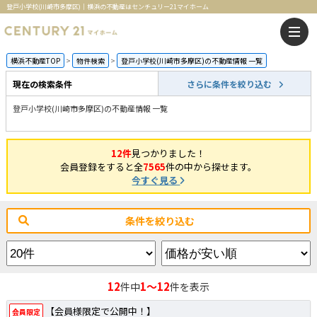
登戸小学校(川崎市多摩区)｜横浜の不動産はセンチュリー21マイホーム
横浜不動産TOP
物件検索
登戸小学校(川崎市多摩区)の不動産情報 一覧
現在の検索条件
さらに条件を絞り込む
登戸小学校(川崎市多摩区)の不動産情報 一覧
12件
見つかりました！
会員登録をすると全
7565
件の中から探せます。
今すぐ見る
条件を絞り込む
12
1～12
件中
件を表示
【会員様限定で公開中！】
会員限定