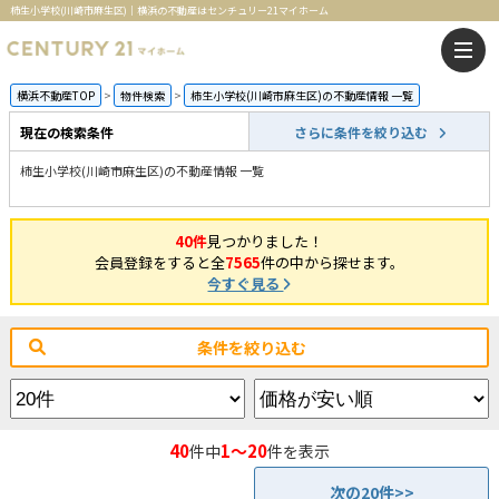
柿生小学校(川崎市麻生区)｜横浜の不動産はセンチュリー21マイホーム
横浜不動産TOP
物件検索
柿生小学校(川崎市麻生区)の不動産情報 一覧
現在の検索条件
さらに条件を絞り込む
柿生小学校(川崎市麻生区)の不動産情報 一覧
40件
見つかりました！
会員登録をすると全
7565
件の中から探せます。
今すぐ見る
条件を絞り込む
40
1～20
件中
件を表示
次の20件>>