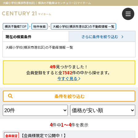
大綱小学校(横浜市港北区)｜横浜の不動産はセンチュリー21マイホーム
横浜不動産TOP
物件検索
大綱小学校(横浜市港北区)の不動産情報 一覧
現在の検索条件
さらに条件を絞り込む
大綱小学校(横浜市港北区)の不動産情報 一覧
4件
見つかりました！
会員登録をすると全
7582
件の中から探せます。
今すぐ見る
条件を絞り込む
4
1～4
件中
件を表示
【会員様限定で公開中！】
会員限定