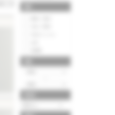
種別
新築一戸建て
中古一戸建て
中古マンション
土地
投資用
価格
～
駅徒歩