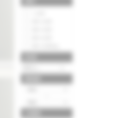
間取り
～1LDK
2DK～2LDK
3DK～3LDK
4DK～4LDK
5DK～5LDK以上
築年数
建物面積
～
土地面積