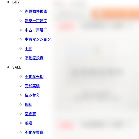
BUY
3
件中
1～3
件を表示
売買物件検索
新築一戸建て
【会員様限定で公開中！】
会員限定
中古一戸建て
中古マンション
土地
不動産投資
SALE
不動産売却
売却実績
住み替え
相続
空き家
離婚
【会員様限定で公開中！】
会員限定
不動産買取