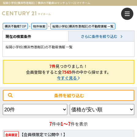
桜岡小学校(横浜市港南区)｜横浜の不動産はセンチュリー21マイホーム
横浜不動産TOP
物件検索
桜岡小学校(横浜市港南区)の不動産情報 一覧
現在の検索条件
さらに条件を絞り込む
桜岡小学校(横浜市港南区)の不動産情報 一覧
7件
見つかりました！
会員登録をすると全
7565
件の中から探せます。
今すぐ見る
条件を絞り込む
7
1～7
件中
件を表示
【会員様限定で公開中！】
会員限定