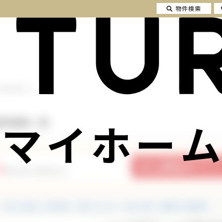
物件検索
不動産情報一覧
マイホーム
動産情報一覧
9
件の中から探せます。
中古一戸建て・中古住宅
中古マンション
土地・売地
投資用・収益物件