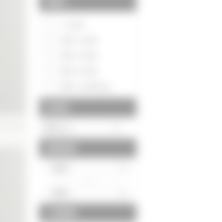
間取り
～1LDK
2DK～2LDK
3DK～3LDK
4DK～4LDK
5DK～5LDK以上
築年数
建物面積
～
土地面積