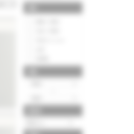
種別
新築一戸建て
中古一戸建て
中古マンション
土地
投資用
価格
～
駅徒歩