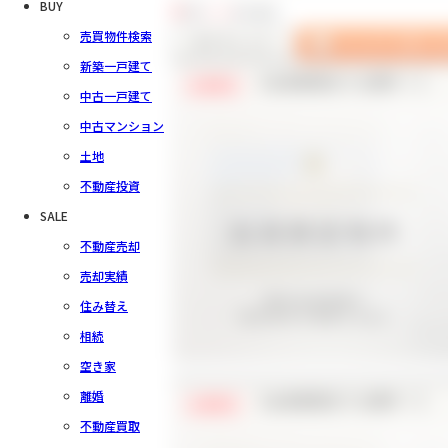
BUY
6
件中
1～6
件を表示
売買物件検索
新築一戸建て
【会員様限定で公開中！】
会員限定
中古一戸建て
中古マンション
土地
不動産投資
SALE
不動産売却
売却実績
住み替え
相続
空き家
離婚
【会員様限定で公開中！】
会員限定
不動産買取