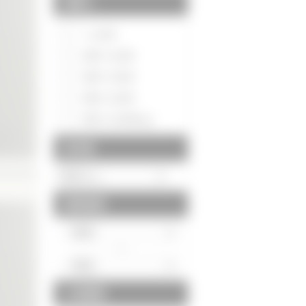
間取り
～1LDK
2DK～2LDK
3DK～3LDK
4DK～4LDK
5DK～5LDK以上
築年数
建物面積
～
土地面積