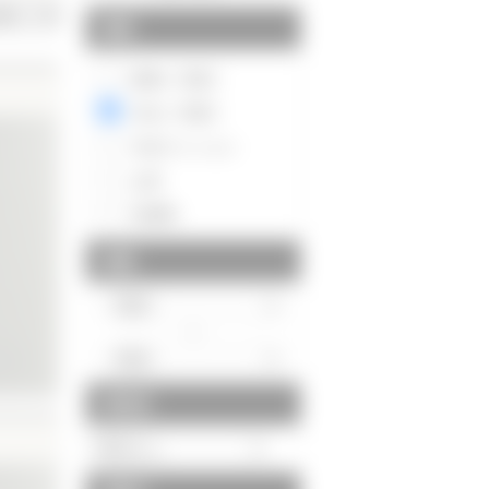
種別
新築一戸建て
中古一戸建て
中古マンション
土地
投資用
価格
～
駅徒歩