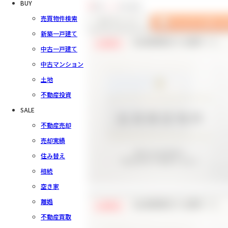
BUY
3
件中
1～3
件を表示
売買物件検索
新築一戸建て
【会員様限定で公開中！】
会員限定
中古一戸建て
中古マンション
土地
不動産投資
SALE
不動産売却
売却実績
住み替え
相続
空き家
離婚
【会員様限定で公開中！】
会員限定
不動産買取