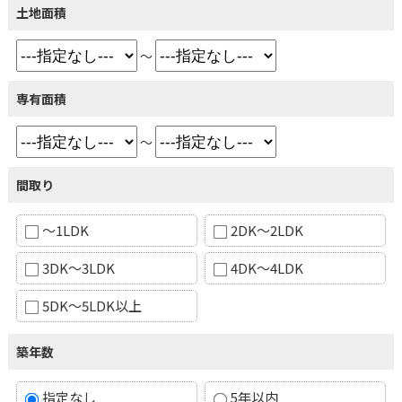
土地面積
～
専有面積
～
間取り
～1LDK
2DK～2LDK
3DK～3LDK
4DK～4LDK
5DK～5LDK以上
築年数
指定なし
5年以内