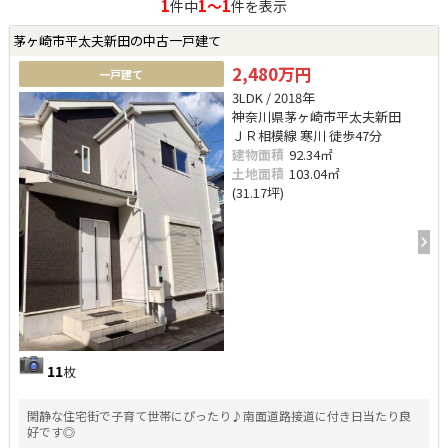
1
1～1
件中
件を表示
茅ヶ崎市平太夫新田の中古一戸建て
2,480万円
一戸建て
3LDK / 2018年
神奈川県茅ヶ崎市平太夫新田
ＪＲ相模線 寒川 徒歩47分
建物面積
92.34㎡
土地面積
103.04㎡
(31.17坪)
11
枚
閑静な住宅街で子育て世帯にぴったり♪南面道路接道に付き日当たり良
好です◎