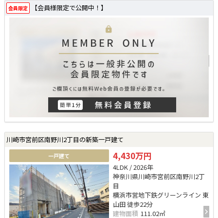
【会員様限定で公開中！】
会員限定
川崎市宮前区南野川2丁目の新築一戸建て
4,430万円
一戸建て
4LDK / 2026年
神奈川県川崎市宮前区南野川2丁
目
横浜市営地下鉄グリーンライン 東
山田 徒歩22分
建物面積
111.02㎡