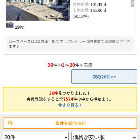
建物面積
101.43㎡
土地面積
165.90㎡
(50.18坪)
19
枚
カースペースは2台駐車可能です！パントリー収納豊富でお部屋が片付き
ます♪
36
1～20
件中
件を表示
次の20件>>
36件
見つかりました！
会員登録をすると全
7574
件の中から探せます。
今すぐ見る
条件を絞り込む