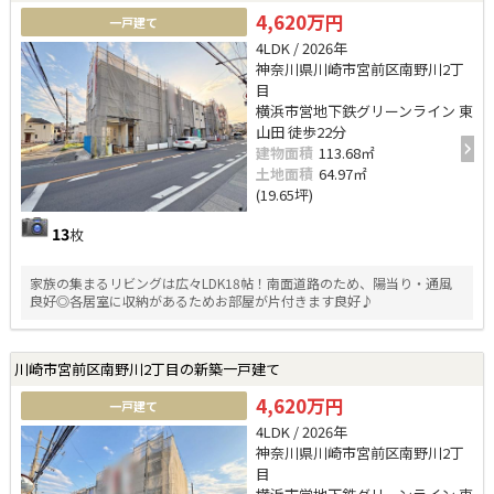
4,620万円
一戸建て
4LDK / 2026年
神奈川県川崎市宮前区南野川2丁
目
横浜市営地下鉄グリーンライン 東
山田 徒歩22分
建物面積
113.68㎡
土地面積
64.97㎡
(19.65坪)
13
枚
家族の集まるリビングは広々LDK18帖！南面道路のため、陽当り・通風
良好◎各居室に収納があるためお部屋が片付きます良好♪
川崎市宮前区南野川2丁目の新築一戸建て
4,620万円
一戸建て
4LDK / 2026年
神奈川県川崎市宮前区南野川2丁
目