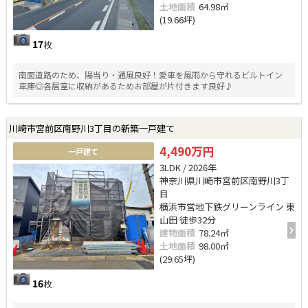
土地面積
64.98㎡
(19.66坪)
17
枚
南面道路のため、陽当り・通風良好！愛車を風雨から守れるビルトイン
車庫◎各居室に収納があるためお部屋が片付きます良好♪
川崎市宮前区南野川3丁目の新築一戸建て
4,490万円
一戸建て
3LDK / 2026年
神奈川県川崎市宮前区南野川3丁
目
横浜市営地下鉄グリーンライン 東
山田 徒歩32分
建物面積
78.24㎡
土地面積
98.00㎡
(29.65坪)
16
枚