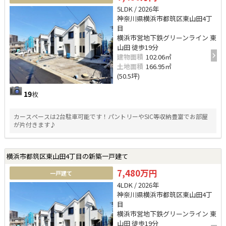
5LDK / 2026年
神奈川県横浜市都筑区東山田4丁
目
横浜市営地下鉄グリーンライン 東
山田 徒歩19分
建物面積
102.06㎡
土地面積
166.95㎡
(50.5坪)
19
枚
カースペースは2台駐車可能です！パントリーやSIC等収納豊富でお部屋
が片付きます♪
横浜市都筑区東山田4丁目の新築一戸建て
7,480万円
一戸建て
4LDK / 2026年
神奈川県横浜市都筑区東山田4丁
目
横浜市営地下鉄グリーンライン 東
山田 徒歩19分