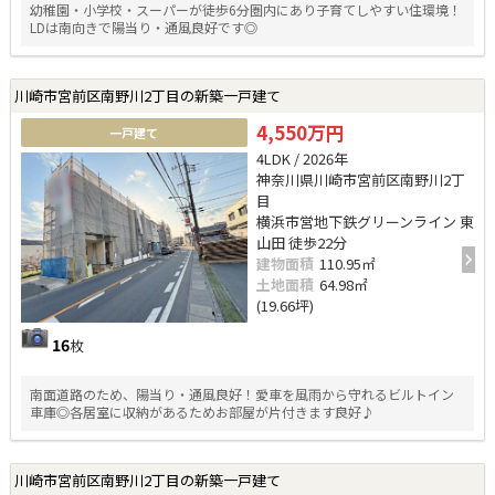
幼稚園・小学校・スーパーが徒歩6分圏内にあり子育てしやすい住環境！
LDは南向きで陽当り・通風良好です◎
川崎市宮前区南野川2丁目の新築一戸建て
4,550万円
一戸建て
4LDK / 2026年
神奈川県川崎市宮前区南野川2丁
目
横浜市営地下鉄グリーンライン 東
山田 徒歩22分
建物面積
110.95㎡
土地面積
64.98㎡
(19.66坪)
16
枚
南面道路のため、陽当り・通風良好！愛車を風雨から守れるビルトイン
車庫◎各居室に収納があるためお部屋が片付きます良好♪
川崎市宮前区南野川2丁目の新築一戸建て