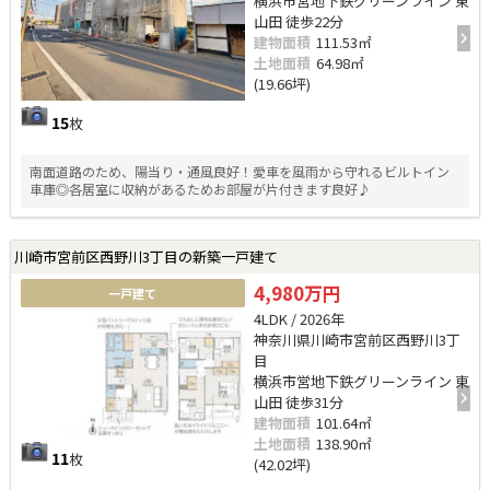
横浜市営地下鉄グリーンライン 東
山田 徒歩22分
建物面積
111.53㎡
土地面積
64.98㎡
(19.66坪)
15
枚
南面道路のため、陽当り・通風良好！愛車を風雨から守れるビルトイン
車庫◎各居室に収納があるためお部屋が片付きます良好♪
川崎市宮前区西野川3丁目の新築一戸建て
4,980万円
一戸建て
4LDK / 2026年
神奈川県川崎市宮前区西野川3丁
目
横浜市営地下鉄グリーンライン 東
山田 徒歩31分
建物面積
101.64㎡
土地面積
138.90㎡
11
枚
(42.02坪)