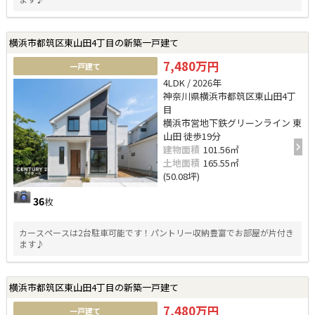
横浜市都筑区東山田4丁目の新築一戸建て
7,480万円
一戸建て
4LDK / 2026年
神奈川県横浜市都筑区東山田4丁
目
横浜市営地下鉄グリーンライン 東
山田 徒歩19分
建物面積
101.56㎡
土地面積
165.55㎡
(50.08坪)
36
枚
カースペースは2台駐車可能です！パントリー収納豊富でお部屋が片付き
ます♪
横浜市都筑区東山田4丁目の新築一戸建て
7,480万円
一戸建て