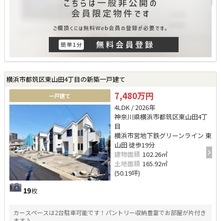
横浜市都筑区東山田4丁目の新築一戸建て
7,480万円
一戸建て
4LDK / 2026年
神奈川県横浜市都筑区東山田4丁
目
横浜市営地下鉄グリーンライン 東
山田 徒歩19分
建物面積
102.26㎡
土地面積
165.92㎡
(50.19坪)
19
枚
カースペースは2台駐車可能です！パントリー収納豊富でお部屋が片付き
ます♪