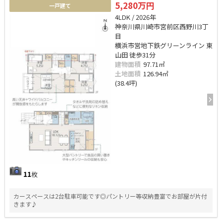
5,280万円
一戸建て
4LDK / 2026年
神奈川県川崎市宮前区西野川3丁
目
横浜市営地下鉄グリーンライン 東
山田 徒歩31分
建物面積
97.71㎡
土地面積
126.94㎡
(38.4坪)
11
枚
カースペースは2台駐車可能です◎パントリー等収納豊富でお部屋が片付
きます♪