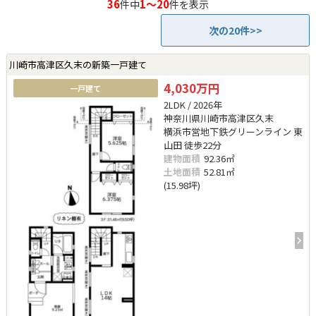
36
1～20
件中
件を表示
次の20件>>
川崎市高津区久末の新築一戸建て
4,030万円
一戸建て
2LDK / 2026年
神奈川県川崎市高津区久末
横浜市営地下鉄グリーンライン 東
山田 徒歩22分
建物面積
92.36㎡
土地面積
52.81㎡
(15.98坪)