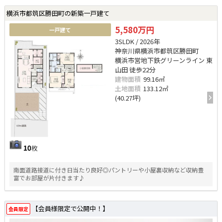
横浜市都筑区勝田町の新築一戸建て
5,580万円
一戸建て
3SLDK / 2026年
神奈川県横浜市都筑区勝田町
横浜市営地下鉄グリーンライン 東
山田 徒歩22分
建物面積
99.16㎡
土地面積
133.12㎡
(40.27坪)
10
枚
南面道路接道に付き日当たり良好◎パントリーや小屋裏収納など収納豊
富でお部屋が片付きます♪
【会員様限定で公開中！】
会員限定