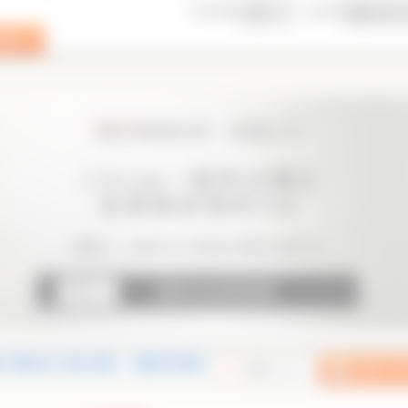
表示件数
並び順
【駅歩8分 最上階】｜横浜市旭区