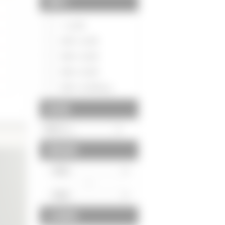
間取り
～1LDK
2DK～2LDK
3DK～3LDK
4DK～4LDK
5DK～5LDK以上
築年数
建物面積
～
土地面積