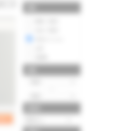
種別
新築一戸建て
中古一戸建て
中古マンション
土地
投資用
価格
～
駅徒歩