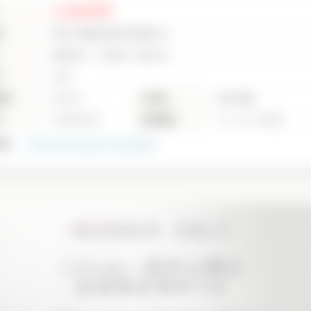
2,280万円
地
神奈川県横浜市旭区東希望が丘
相鉄本線 二俣川駅 徒歩29分
り
3LDK
面積
68.99㎡
所在階
3階/3階建
月
1981年11月
建物構造
マンション/RC造
0
枚