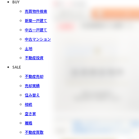
BUY
8
件中
1～8
件を表示
売買物件検索
新築一戸建て
【会員様限定で公開中！】
会員限定
中古一戸建て
中古マンション
土地
不動産投資
SALE
不動産売却
売却実績
住み替え
相続
空き家
離婚
希望ヶ丘グリーンハイツ 1号棟
check
東希望が丘の中古マンション
不動産買取