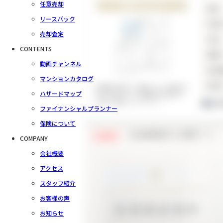
任意売却
中古マンション
価格
リースバック
所在
売却査定
交通
CONTENTS
間取
動画チャンネル
専有
マンションカタログ
築年
相模鉄道本線「希望ヶ丘」駅徒歩8
ハザードマップ
分の好立地です◎閑静な住宅街で
1
子育て世帯にぴったり♪
ファイナンシャルプランナー
保険について
【会員様限定で公開中！】
会員限定
COMPANY
会社概要
アクセス
スタッフ紹介
お客様の声
お知らせ