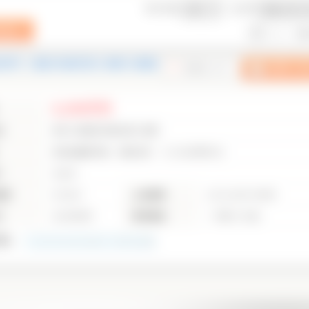
表示件数
並び順
1
2
次の
利用可｜横浜市緑区西八朔町の新築
4,290万円
地
神奈川県横浜市緑区西八朔町
東急田園都市線 青葉台駅 バス10分停歩5分
り
3SLDK
面積
93.98㎡
土地面積
125.22㎡(37.88坪)
月
2026年9月
建物構造
一戸建て/木造
0
枚