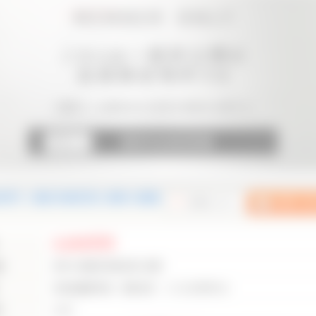
利用可｜横浜市緑区西八朔町の新築
4,690万円
地
神奈川県横浜市緑区西八朔町
東急田園都市線 青葉台駅 バス10分停歩5分
り
3LDK