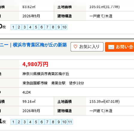
面積
83.62㎡
土地面積
105.01㎡(31.77坪)
月
2026年9月
建物構造
一戸建て/木造
0
枚
ルコニー｜横浜市青葉区梅が丘の新築
4,980万円
地
神奈川県横浜市青葉区梅が丘
東急田園都市線 青葉台駅 徒歩18分
り
4LDK
面積
99.16㎡
土地面積
155.39㎡(47.01坪)
月
2026年9月
建物構造
一戸建て/木造
1
枚