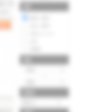
種別
20件>>
新築一戸建て
中古一戸建て
中古マンション
土地
投資用
価格
～
駅徒歩