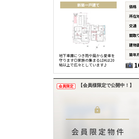
新築一戸建て
価格
所在
交通
間取
建物
築年
地下車庫につき雨や風から愛車を
守ります◎家族の集まるLDKは20
1
帖以上で広々としています♪
【会員様限定で公開中！】
会員限定