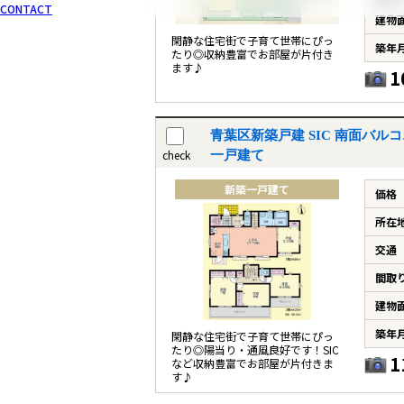
CONTACT
建物
閑静な住宅街で子育て世帯にぴっ
築年
たり◎収納豊富でお部屋が片付き
ます♪
1
青葉区新築戸建 SIC 南面バ
check
一戸建て
新築一戸建て
価格
所在
交通
間取
建物
築年
閑静な住宅街で子育て世帯にぴっ
たり◎陽当り・通風良好です！SIC
1
など収納豊富でお部屋が片付きま
す♪