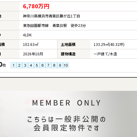
6,780万円
地
神奈川県横浜市青葉区藤が丘1丁目
東急田園都市線 青葉台駅 徒歩23分
り
4LDK
面積
102.63㎡
土地面積
133.29㎡(40.32坪)
月
2026年10月
建物構造
一戸建て/木造
0
枚