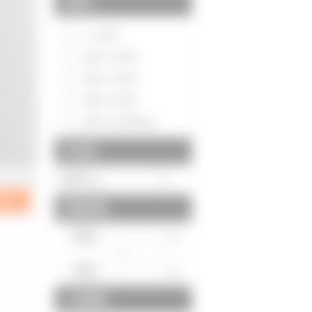
間取り
～1LDK
2DK～2LDK
3DK～3LDK
4DK～4LDK
5DK～5LDK以上
築年数
建物面積
～
土地面積