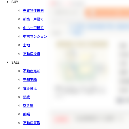
BUY
34
件中
1～20
件を表示
売買物件検索
新築一戸建て
【A号棟】緑区新築戸建 2路線
中古一戸建て
check
一戸建て
中古マンション
新築一戸建て
土地
価格
不動産投資
所在
SALE
交通
不動産売却
間取
売却実績
建物
閑静な住宅街で子育て世帯にぴっ
住み替え
築年
たり◎収納豊富でお部屋が片付き
ます♪
相続
1
空き家
離婚
【会員様限定で公開中！】
会員限定
不動産買取