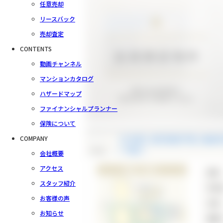
任意売却
リースバック
売却査定
CONTENTS
動画チャンネル
マンションカタログ
ハザードマップ
ファイナンシャルプランナー
保険について
COMPANY
【B号棟】緑区新築戸建 2路線
check
一戸建て
会社概要
アクセス
新築一戸建て
価格
スタッフ紹介
所在
お客様の声
交通
お知らせ
間取